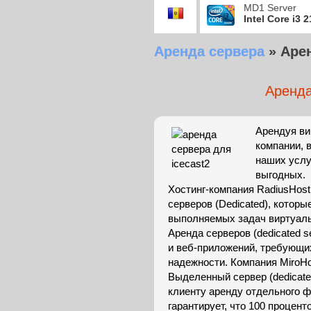
MD1 Server
Intel Core i3 
Аренда сервера
»
Арен
Аренда
Арендуя ви
компании, 
наших услу
выгодных.
Хостинг-компания RadiusHos
серверов (Dedicated), котор
выполняемых задач виртуальн
Аренда серверов (dedicated s
и веб-приложений, требующи
надежности. Компания MiroHo
Выделенный сервер (dedicated
клиенту аренду отдельного 
гарантирует, что 100 проценто