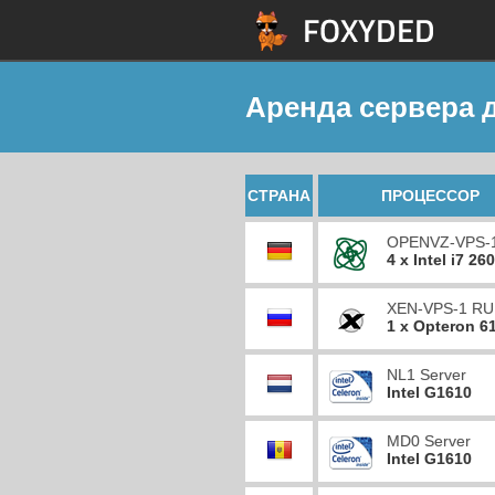
Аренда сервера д
СТРАНА
ПРОЦЕССОР
OPENVZ-VPS-
4 x Intel i7 26
XEN-VPS-1 RU
1 x Opteron 6
NL1 Server
Intel G1610
MD0 Server
Intel G1610