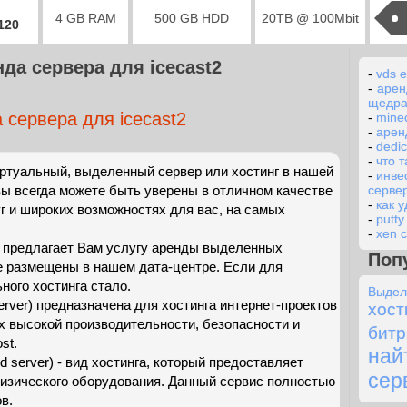
4 GB RAM
500 GB HDD
20TB @ 100Mbit
2120
да сервера для icecast2
-
vds e
-
арен
щедра
 сервера для icecast2
-
minec
-
арен
-
dedi
-
что 
ртуальный, выделенный сервер или хостинг в нашей
-
инве
вы всегда можете быть уверены в отличном качестве
серве
-
как 
г и широких возможностях для вас, на самых
-
putt
-
xen c
t предлагает Вам услугу аренды выделенных
Поп
ые размещены в нашем дата-центре. Если для
ого хостинга стало.
Выде
erver) предназначена для хостинга интернет-проектов
х
х высокой производительности, безопасности и
битр
st.
най
 server) - вид хостинга, который предоставляет
сер
физического оборудования. Данный сервис полностью
в.