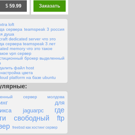
$
59.99
Заказать
xtra loft
да сервера teamspeak 3 россия
я душа
raft dedicated server что это
да сервера teamspeak 3 лет
cated memory что это такое
такое vpn сервер
стиционный брокер выделенный
р
удалить файл host
y настройка цвета
loud platform на базе ubuntu
улярные:
ленный сервер молдова
остинг для
где
икса
jaguarpc
ти свободный ftp
вер
freebsd как хостинг сервер