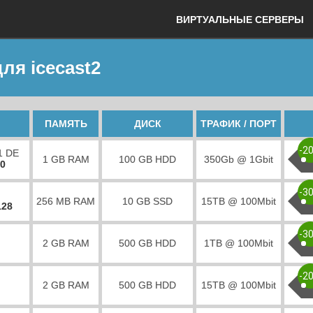
ВИРТУАЛЬНЫЕ СЕРВЕРЫ
ля icecast2
ПАМЯТЬ
ДИСК
ТРАФИК / ПОРТ
-2
1 DE
1 GB RAM
100 GB HDD
350Gb @ 1Gbit
00
-3
256 MB RAM
10 GB SSD
15TB @ 100Mbit
128
-3
2 GB RAM
500 GB HDD
1TB @ 100Mbit
-2
2 GB RAM
500 GB HDD
15TB @ 100Mbit