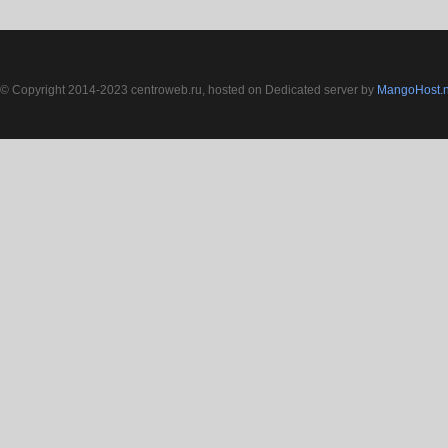
© Copyright 2014-2023 centroweb.ru, hosted on Dedicated server by
MangoHost.n