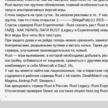
Rust выпустил крупное обновление, главной особенностью к
запуск альтернативных версий игры.
Стена закрыта на трое суток. За заказом рекламы в лс. У нас
группа, там-то стена открытая :) —--------[MegaPub] (c) 2015---
Список серверов Rust Experimental - Rust скачать раст Rust e
ГАЙД - КАК УБРАТЬ ЛАГИ RUST (Legacy и Experimental) нов
Все моды Все читы Все текстуры.
При защите дома и на рейде теперь можно хреначить зажиг
боеприпасами, разрывными пулями и метать копья. Также д
сервера, улучшения производительности, новый.
Rust — игра-выживание, в которой необходимо добывать рес
постройку, отбиваться от хищников, сражаться с другими игр
комбинирует в себе Minecraft и DayZ. Из.
У нас вы можете найти как лицензионные, так и пиратские се
содержатся рабочие сервера Rust с kit starter, DeathMatch се
Magma, Airdrop,PvP, Sleepers /.
Как арендовать сервер Rust в России. Rust Legacy: Rust Exper
Отключение проверки Steam на хостинге empire-host.org Rust 
-.