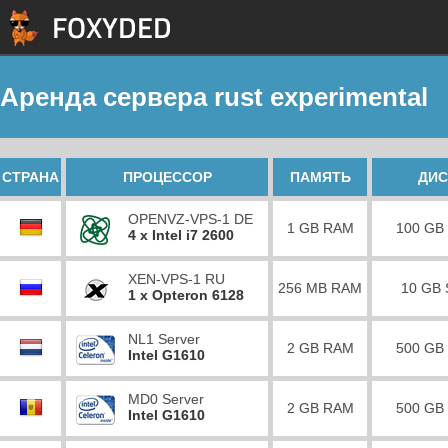
Аренда сервера rust experimental
СТРАНА
ПРОЦЕССОР
ПАМЯТЬ
ДИС
OPENVZ-VPS-1 DE
1 GB RAM
100 GB
4 x Intel i7 2600
XEN-VPS-1 RU
256 MB RAM
10 GB
1 x Opteron 6128
NL1 Server
2 GB RAM
500 GB
Intel G1610
MD0 Server
2 GB RAM
500 GB
Intel G1610