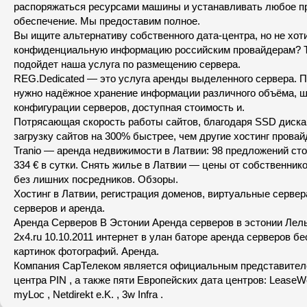
распоряжаться ресурсами машины и устанавливать любое п
обеспечение. Мы предоставим полное.
Вы ищите альтернативу собственного дата-центра, но не хот
конфиденциальную информацию российским провайдерам? Т
подойдет наша услуга по размещению сервера.
REG.Dedicated — это услуга аренды выделенного сервера. П
нужно надёжное хранение информации различного объёма, 
конфигурации серверов, доступная стоимость и.
Потрясающая скорость работы сайтов, благодаря SSD диск
загрузку сайтов на 300% быстрее, чем другие хостинг провай
Tranio — аренда недвижимости в Латвии: 98 предложений сто
334 € в сутки. Снять жилье в Латвии — цены от собственник
без лишних посредников. Обзоры.
Хостинг в Латвии, регистрация доменов, виртуальные серве
серверов и аренда.
Аренда Серверов В Эстонии Аренда серверов в эстонии Лель
2x4.ru 10.10.2011 интернет в улан баторе аренда серверов б
картинок фотографий. Аренда.
Компания СарТелеком является официальным представителе
центра PIN , а также пяти Европейских дата центров: LeaseW
myLoc , Netdirekt e.K. , 3w Infra .