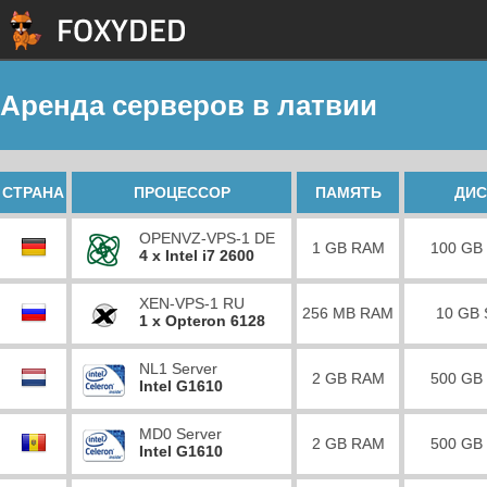
Аренда серверов в латвии
СТРАНА
ПРОЦЕССОР
ПАМЯТЬ
ДИС
OPENVZ-VPS-1 DE
1 GB RAM
100 GB
4 x Intel i7 2600
XEN-VPS-1 RU
256 MB RAM
10 GB
1 x Opteron 6128
NL1 Server
2 GB RAM
500 GB
Intel G1610
MD0 Server
2 GB RAM
500 GB
Intel G1610