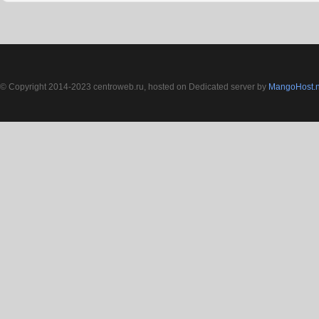
© Copyright 2014-2023 centroweb.ru, hosted on Dedicated server by
MangoHost.n