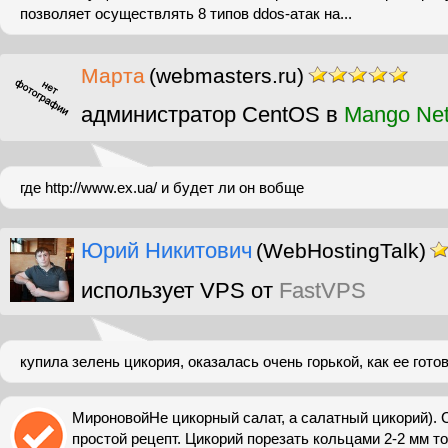
позволяет осуществлять 8 типов ddos-атак на...
Марта
(webmasters.ru)
администратор CentOS в
Mango Ne
где http://www.ex.ua/ и будет ли он вобще
Юрий Никитович
(WebHostingTalk)
использует VPS от
FastVPS
купила зелень цикория, оказалась очень горькой, как ее готов
МироновойНе цикорный салат, а салатный цикорий). 
простой рецепт. Цикорий порезать кольцами 2-2 мм т