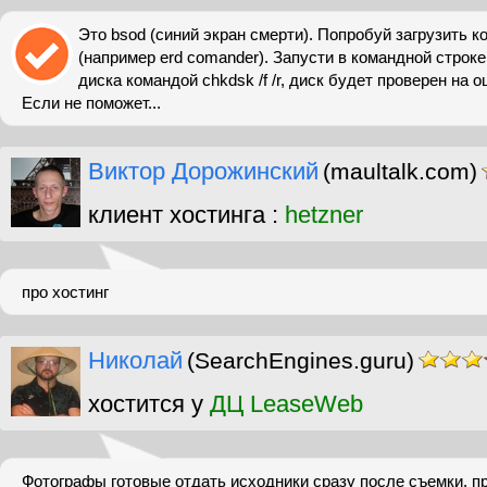
Это bsod (синий экран смерти). Попробуй загрузить к
(например erd comander). Запусти в командной строке
диска командой chkdsk /f /r, диск будет проверен на о
Если не поможет...
Виктор Дорожинский
(maultalk.com)
клиент хостинга :
hetzner
про хостинг
Николай
(SearchEngines.guru)
хостится у
ДЦ LeaseWeb
Фотографы готовые отдать исходники сразу после съемки. п