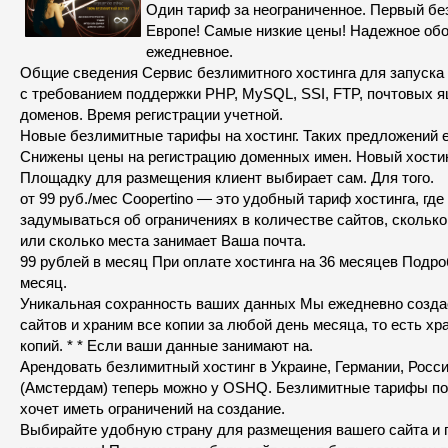
Один тариф за неограниченное. Первый бе
Европе! Самые низкие цены! Надежное об
ежедневное.
Общие сведения Сервис безлимитного хостинга для запуска
с требованием поддержки PHP, MySQL, SSI, FTP, почтовых я
доменов. Время регистрации учетной.
Новые безлимитные тарифы на хостинг. Таких предложений 
Снижены цены на регистрацию доменных имен. Новый хостин
Площадку для размещения клиент выбирает сам. Для того.
от 99 руб./мес Coopertino — это удобный тариф хостинга, где
задумываться об ограничениях в количестве сайтов, скольк
или сколько места занимает Ваша почта.
99 рублей в месяц При оплате хостинга на 36 месяцев Подр
месяц.
Уникальная сохранность ваших данных Мы ежедневно созда
сайтов и храним все копии за любой день месяца, то есть хр
копий. * * Если ваши данные занимают на.
Арендовать безлимитный хостинг в Украине, Германии, Росс
(Амстердам) теперь можно у OSHQ. Безлимитные тарифы под
хочет иметь ограничений на создание.
Выбирайте удобную страну для размещения вашего сайта и