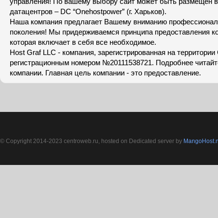
управления! По вашему выбору сайт может быть размещен в
датацентров – DC “Onehostpower” (г. Харьков).
Наша компания предлагает Вашему вниманию профессиональ
поколения! Мы придерживаемся принципа предоставления ко
которая включает в себя все необходимое.
Host Graf LLC - компания, зарегистрированная на территори
регистрационным номером №20111538721. Подробнее читайт
компании. Главная цель компании - это предоставление.
© Copyright 2014-2023 centroweb.ru, hosted on Dedicated server by
MangoHost.n