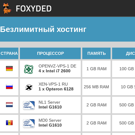
Безлимитный хостинг
СТРАНА
ПРОЦЕССОР
ПАМЯТЬ
ДИС
OPENVZ-VPS-1 DE
1 GB RAM
100 GB
4 x Intel i7 2600
XEN-VPS-1 RU
256 MB RAM
10 GB
1 x Opteron 6128
NL1 Server
2 GB RAM
500 GB
Intel G1610
MD0 Server
2 GB RAM
500 GB
Intel G1610