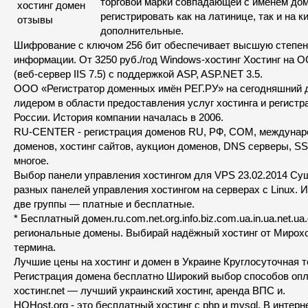
торговой марки совпадающей с именем дом
регистрировать как на латинице, так и на к
дополнительные.
Шифрование с ключом 256 бит обеспечивает высшую степе
информации. От 3250 руб./год Windows-хостинг Хостинг на 
(веб-сервер IIS 7.5) с поддержкой ASP, ASP.NET 3.5.
ООО «Регистратор доменных имён РЕГ.РУ» на сегодняшний 
лидером в области предоставления услуг хостинга и регист
России. История компании началась в 2006.
RU-CENTER - регистрация доменов RU, РФ, COM, междунар
доменов, хостинг сайтов, аукцион доменов, DNS серверы, S
многое.
Выбор панели управления хостингом для VPS 23.02.2014 Су
разных панелей управления хостингом на серверах с Linux. 
две группы — платные и бесплатные.
* Бесплатный домен.ru.com.net.org.info.biz.com.ua.in.ua.net.ua
региональные домены. Выбирай надёжный хостинг от Мирохо
термина.
Лучшие цены на хостинг и домен в Украине Круглосуточная 
Регистрация домена бесплатно Широкий выбор способов оп
хостинг.net — лучший украинский хостинг, аренда ВПС и.
HQHost.org - это бесплатный хостинг с php и mysql. В интерн