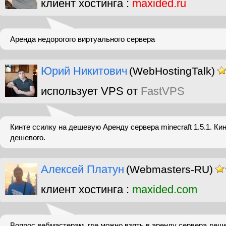
клиент хостинга :
maxided.ru
Аренда недорогого виртуального сервера
Юрий Никитович
(WebHostingTalk)
использует VPS от
FastVPS
Кинте ссилку на дешевую Аренду сервера minecraft 1.5.1. Ки
дешевого.
Алексей Платун
(Webmasters-RU)
клиент хостинга :
maxided.com
Вопрос вебмастерам, где можно взять в аренду сервера деш