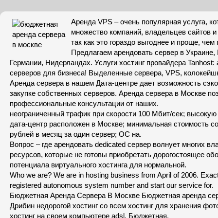
Аренда VPS – очень популярная услуга, к
множество компаний, владельцев сайтов и
так как это гораздо выгоднее и проще, чем
Предлагаем арендовать сервер в Украине,
Германии, Нидерландах. Услуги хостинг провайдера Tanhost
серверов для бизнеса! Выделенные сервера, VPS, колокейш
Аренда сервера в нашем Дата-центре дает возможность сэко
закупке собственных серверов. Аренда сервера в Москве по
профессиональные консультации от наших.
неограниченный трафик при скорости 100 Мбит/сек; высокую 
дата-центр расположен в Москве; минимальная стоимость со
рублей в месяц за один сервер; ОС на.
Вопрос – где арендовать dedicated сервер волнует многих вл
ресурсов, которые не готовы приобретать дорогостоящее обо
потенциала виртуального хостинга для нормальной.
Who we are? We are in hosting business from April of 2006. Exact
registered autonomous system number and start our service for.
Бюджетная Аренда Сервера В Москве Бюджетная аренда сер
Дрибин недорогой хостинг со всем хостинг для хранения фот
хостинг на своем компьютере adsl. Бюджетная.