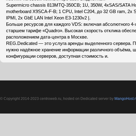
Supermicro chassis 813MTQ-350CB; 1U, 350W, 4xSAS/SATA H
motherboard X9SCA-F-B; 1 CPU, Intel C204, до 32 GB ram, 2x 
IPMI, 2x GbE LAN Intel Xeon E3-1230v2 |.
Больше ресурсов для каждого VDS: включая абсолютного 4-х
старшем тарифе «Quadro». Высокая скорость отклика обесп
расположением дата-центра в Москве.
REG.Dedicated — это услуга аренды выделенного сервера. П
нужно надёжное хранение информации различного объёма, 
конфигурации серверов, доступная стоимость и.
© Copyright 2014-2023 centroweb.ru, hosted on Dedicated server by
MangoHost.n