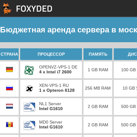
Бюджетная аренда сервера в мос
СТРАНА
ПРОЦЕССОР
ПАМЯТЬ
ДИС
OPENVZ-VPS-1 DE
1 GB RAM
100 GB
4 x Intel i7 2600
XEN-VPS-1 RU
256 MB RAM
10 GB
1 x Opteron 6128
NL1 Server
2 GB RAM
500 GB
Intel G1610
MD0 Server
2 GB RAM
500 GB
Intel G1610