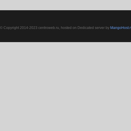
© Copyright 2014-2023 centroweb.ru, hosted on Dedicated server by
MangoHost.n