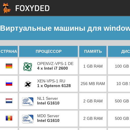
Виртуальные машины для windo
СТРАНА
ПРОЦЕССОР
ПАМЯТЬ
ДИС
OPENVZ-VPS-1 DE
1 GB RAM
100 GB
4 x Intel i7 2600
XEN-VPS-1 RU
256 MB RAM
10 GB
1 x Opteron 6128
NL1 Server
2 GB RAM
500 GB
Intel G1610
MD0 Server
2 GB RAM
500 GB
Intel G1610