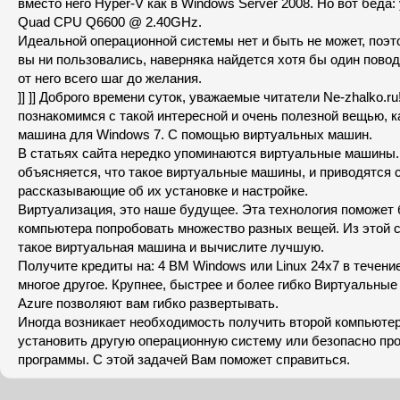
вместо него Hyper-V как в Windows Server 2008. Но вот беда: у
Quad CPU Q6600 @ 2.40GHz.
Идеальной операционной системы нет и быть не может, поэто
вы ни пользовались, наверняка найдется хотя бы один повод
от него всего шаг до желания.
]] ]] Доброго времени суток, уважаемые читатели Ne-zhalko.ru
познакомимся с такой интересной и очень полезной вещью, к
машина для Windows 7. С помощью виртуальных машин.
В статьях сайта нередко упоминаются виртуальные машины.
объясняется, что такое виртуальные машины, и приводятся с
рассказывающие об их установке и настройке.
Виртуализация, это наше будущее. Эта технология поможет 
компьютера попробовать множество разных вещей. Из этой с
такое виртуальная машина и вычислите лучшую.
Получите кредиты на: 4 ВМ Windows или Linux 24x7 в течени
многое другое. Крупнее, быстрее и более гибко Виртуальные
Azure позволяют вам гибко развертывать.
Иногда возникает необходимость получить второй компьютер
установить другую операционную систему или безопасно пр
программы. С этой задачей Вам поможет справиться.