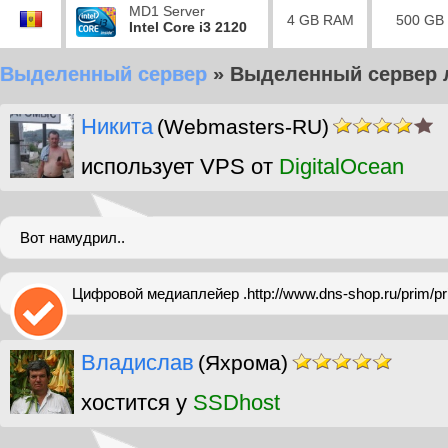
MD1 Server
4 GB RAM
500 GB
Intel Core i3 2120
Выделенный сервер
»
Выделенный сервер 
Никита
(Webmasters-RU)
использует VPS от
DigitalOcean
Вот намудрил..
Цифровой медиаплейер .http://www.dns-shop.ru/prim/p
Владислав
(Яхрома)
хостится у
SSDhost