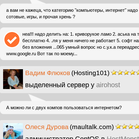
а вам не кажеца, что категорию "компьютеры, интернет" надо
сотовые, игры, и прочая хрень ?
неа!!! надо делить на: 1. криворукое ламо 2. аська на 
бесплатно 4. .ля у меня ничего не работает 5. софт н
без вложения ...065 умный вопрос но с.у.к.а переадре
www.google.ru Вот так по моему...
Вадим Флюков
(Hosting101)
выделенный сервер у
airohost
А можно ли с двух компов пользоваться интернетом?
Олеся Дурова
(maultalk.com)
администратор CentOS в
HostMonst