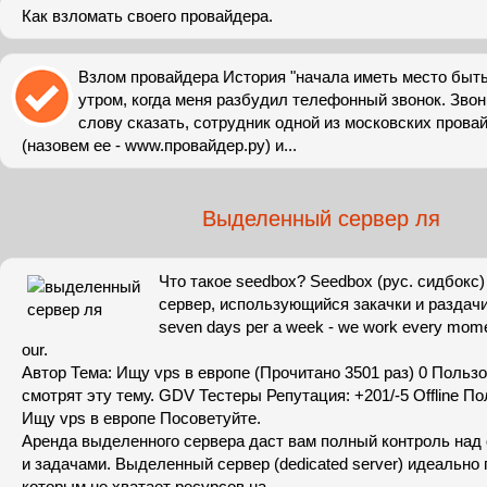
Как взломать своего провайдера.
Взлом провайдера История "начала иметь место быт
утром, когда меня разбудил телефонный звонок. Звон
слову сказать, сотрудник одной из московских пров
(назовем ее - www.провайдер.ру) и...
Выделенный сервер ля
Что такое seedbox? Seedbox (рус. сидбокс
сервер, использующийся закачки и раздачи.
seven days per a week - we work every mome
our.
Автор Тема: Ищу vps в европе (Прочитано 3501 раз) 0 Пользо
смотрят эту тему. GDV Тестеры Репутация: +201/-5 Offline П
Ищу vps в европе Посоветуйте.
Аренда выделенного сервера даст вам полный контроль над 
и задачами. Выделенный сервер (dedicated server) идеально
которым не хватает ресурсов на.