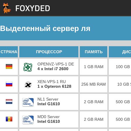
Выделенный сервер ля
СТРАНА
ПРОЦЕССОР
ПАМЯТЬ
ДИС
OPENVZ-VPS-1 DE
1 GB RAM
100 GB
4 x Intel i7 2600
XEN-VPS-1 RU
256 MB RAM
10 GB
1 x Opteron 6128
NL1 Server
2 GB RAM
500 GB
Intel G1610
MD0 Server
2 GB RAM
500 GB
Intel G1610