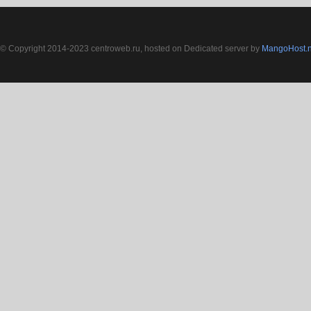
© Copyright 2014-2023 centroweb.ru, hosted on Dedicated server by
MangoHost.n