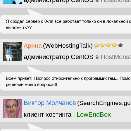
Я создал сервер с 0-ля всё работает только он в локальной с
выложыть??
Арина
(WebHostingTalk)
администратор CentOS в
HostMonst
Всем привет!!! Вопрос относительно к программистам... Помо
решении моего вопроса!!!
Виктор Молчанов
(SearchEngines.gu
клиент хостинга :
LowEndBox