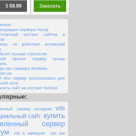
$
59.99
Заказать
gentoo
игурация сервера mysql
сплатный хостинг сайтов и
ов
чему не работает алчевский
р
itcoin лучшая стратегия
акой прокси сервер лучше
вить
да vps сервера windows
ost ua
й dns сервер использовать для
ьной сети
алить сайт на хостинг mchost
улярные:
vds
енный сервер молдова
купить
циальный сайт
деленный сервер
рум
vps как
vds в камеруне