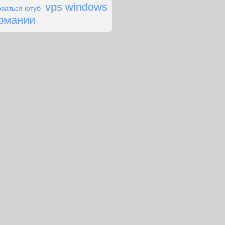
vps windows
оваться ютуб
ермании