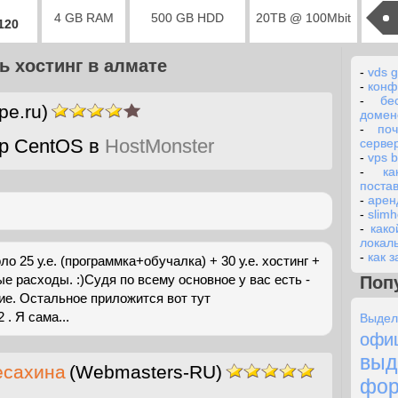
4 GB RAM
500 GB HDD
20TB @ 100Mbit
2120
ь хостинг в алмате
-
vds 
-
конф
-
бе
pe.ru)
домен
-
по
р CentOS в
HostMonster
серве
-
vps b
-
к
поста
-
арен
-
slimh
-
како
локал
-
как з
ло 25 у.е. (программка+обучалка) + 30 у.е. хостинг +
 расходы. :)Судя по всему основное у вас есть -
Поп
ние. Остальное приложится вот тут
 . Я сама...
Выдел
офи
вы
есахина
(Webmasters-RU)
фо