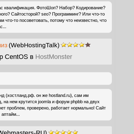
Вас квалификация. ФотоШоп? Набор? Кодирование?
ого? Сайтосторой? seo? Программинг? Или что-то
м что-то посоветовать, потому что неизвестно, что
...
лиз
(WebHostingTalk)
р CentOS в
HostMonster
 (хостланд.рф. он же hostland.ru), сам им
, на нем крутится joomla и форум phpbb на двух
 нет проблем, проверено, работает нормально! Сайт
аптайм...
Webmasters-RU)