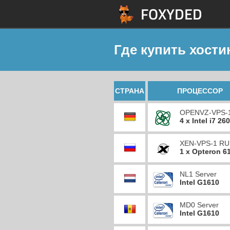
Где купить хости
СТРАНА
ПРОЦЕССОР
OPENVZ-VPS-
4 x Intel i7 26
XEN-VPS-1 RU
1 x Opteron 6
NL1 Server
Intel G1610
MD0 Server
Intel G1610