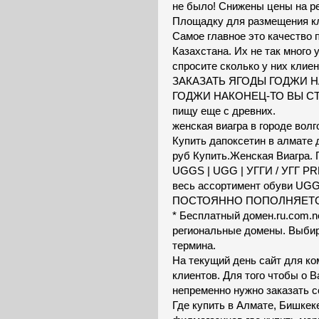
не было! Снижены цены на ре
Площадку для размещения кл
Самое главное это качество 
Казахстана. Их не так много 
спросите сколько у них клиен
ЗАКАЗАТЬ ЯГОДЫ ГОДЖИ НА
ГОДЖИ НАКОНЕЦ-ТО ВЫ СТА
пищу еще с древних.
женская виагра в городе вол
Купить дапоксетин в алмате д
руб Купить.Женская Виагра. 
UGGS | UGG | УГГИ / УГГ P
весь ассортимент обуви UG
ПОСТОЯННО ПОПОЛНЯЕТСЯ! E
* Бесплатный домен.ru.com.net.
региональные домены. Выбир
термина.
На текущий день сайт для ко
клиентов. Для того чтобы о В
непременно нужно заказать с
Где купить в Алмате, Бишке