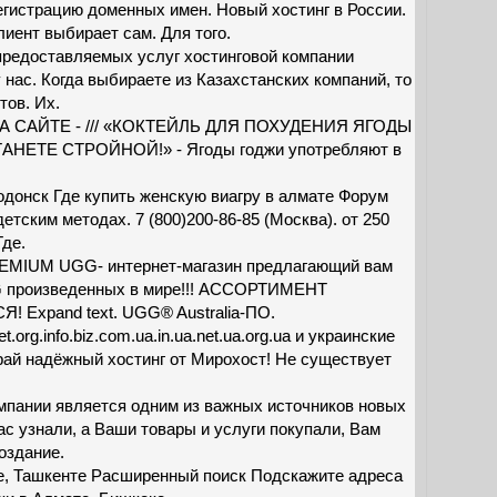
гистрацию доменных имен. Новый хостинг в России.
иент выбирает сам. Для того.
предоставляемых услуг хостинговой компании
у нас. Когда выбираете из Казахстанских компаний, то
тов. Их.
 САЙТЕ - /// «КОКТЕЙЛЬ ДЛЯ ПОХУДЕНИЯ ЯГОДЫ
НЕТЕ СТРОЙНОЙ!» - Ягоды годжи употребляют в
годонск Где купить женскую виагру в алмате Форум
етским методах. 7 (800)200-86-85 (Москва). от 250
Где.
REMIUM UGG- интернет-магазин предлагающий вам
G произведенных в мире!!! АССОРТИМЕНТ
xpand text. UGG® Australia-ПО.
org.info.biz.com.ua.in.ua.net.ua.org.ua и украинские
ай надёжный хостинг от Мирохост! Не существует
мпании является одним из важных источников новых
ас узнали, а Ваши товары и услуги покупали, Вам
оздание.
ке, Ташкенте Расширенный поиск Подскажите адреса