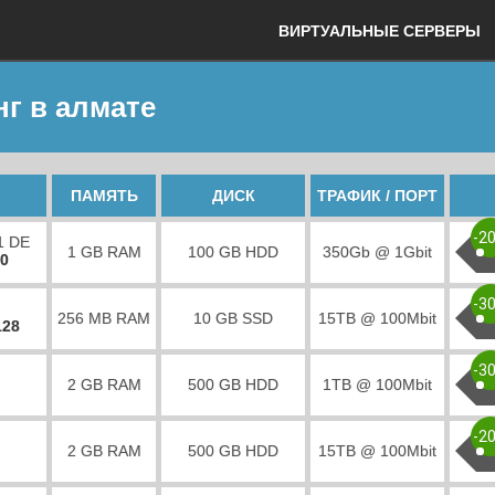
ВИРТУАЛЬНЫЕ СЕРВЕРЫ
нг в алмате
ПАМЯТЬ
ДИСК
ТРАФИК / ПОРТ
-2
1 DE
1 GB RAM
100 GB HDD
350Gb @ 1Gbit
00
-3
256 MB RAM
10 GB SSD
15TB @ 100Mbit
128
-3
2 GB RAM
500 GB HDD
1TB @ 100Mbit
-2
2 GB RAM
500 GB HDD
15TB @ 100Mbit