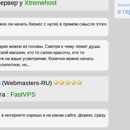
ервер у
Xtremehost
польз
в г
жно ли начать бизнес с нуля( в прямом смысле этого
дею можно из головы. Смотря к чему лежит душа.
свой магазин, кто то салон красоты, кто то
уж на ваше усмотрение. Конечно можно начать
лопотное, но...
в
(Webmasters-RU)
га :
FastVPS
 в интернете хорошо и на каком сайте ,форекс сразу