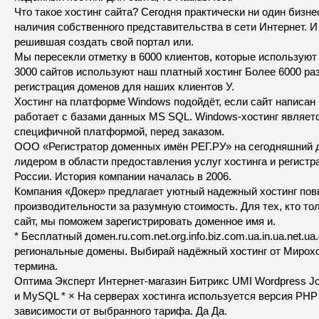
Что такое хостинг сайта? Сегодня практически ни один бизн
наличия собственного представительства в сети Интернет. 
решившая создать свой портал или.
Мы пересекли отметку в 6000 клиентов, которые используют
3000 сайтов используют наш платный хостинг Более 6000 ра
регистрация доменов для наших клиентов У.
Хостинг на платформе Windows подойдёт, если сайт написан 
работает с базами данных MS SQL. Windows-хостинг являет
специфичной платформой, перед заказом.
ООО «Регистратор доменных имён РЕГ.РУ» на сегодняшний 
лидером в области предоставления услуг хостинга и регист
России. История компании началась в 2006.
Компания «Докер» предлагает уютный надежный хостинг по
производительности за разумную стоимость. Для тех, кто то
сайт, мы поможем зарегистрировать доменное имя и.
* Бесплатный домен.ru.com.net.org.info.biz.com.ua.in.ua.net.ua
региональные домены. Выбирай надёжный хостинг от Мирохо
термина.
Оптима Эксперт Интернет-магазин Битрикс UMI Wordpress 
и MySQL * × На серверах хостинга используется версия PHP 5
зависимости от выбранного тарифа. Да Да.