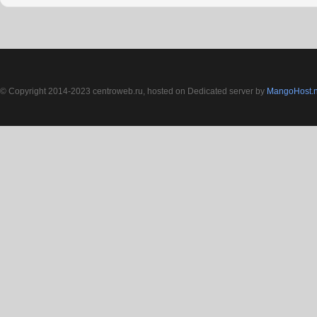
© Copyright 2014-2023 centroweb.ru, hosted on Dedicated server by
MangoHost.n