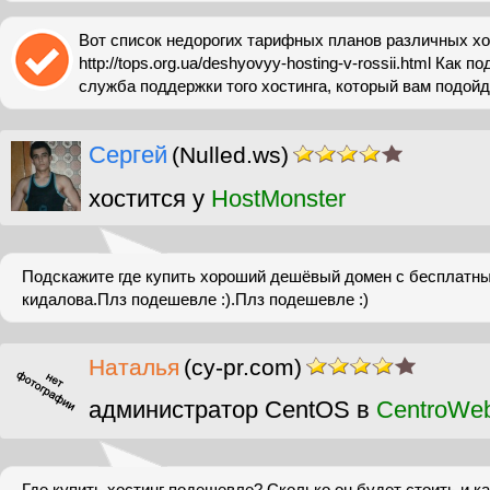
Вот список недорогих тарифных планов различных х
http://tops.org.ua/deshyovyy-hosting-v-rossii.html Как
служба поддержки того хостинга, который вам подойд
Сергей
(Nulled.ws)
хостится у
HostMonster
Подскажите где купить хороший дешёвый домен с бесплатны
кидалова.Плз подешевле :).Плз подешевле :)
Наталья
(cy-pr.com)
администратор CentOS в
CentroWe
Где купить хостинг подешевле? Сколько он будет стоить и к