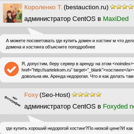
Короленко Т.
(bestauction.ru)
администратор CentOS в
MaxiDed
А можете посоветовать где купить домен и хостинг м что дел
домена и хостинга объясните поподробнее
Я, допустим, беру сервер в аренду на этом <noindex><a
href="http://sartelekom.ru" target="_blank">хостинге</a
довольна им. Аренда недорогая. Что и как делать там 
Foxy
(Seo-Host)
администратор CentOS в
Foxyded n
где купить хороший недорогой хостинг?По низкой цене?И как