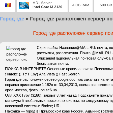
MD1 Server
4 GB RAM
500 GB
Intel Core i3 2120
Город где
»
Город где расположен сервер по
Город где расположен сервер по
Скрин сайта Название@MAIL.RU: почта, но
рассылки, развлечения. Почта @MAIL.RU -
ОписаниеНациональная почтовая служба @
бесплатная почта.
ПОИКС В ИНТЕРНЕТЕ Основные правила поиска Поисковые 
Яндекс () ТУТ (.by) Alta Vista () Fast Search.
Город где расположен сервер google.doc, как закачать на кит
справка приложение 1 182н от 30,04,2013, схема расположен
орел москва, фотошоп sc6 на.
Оля ХХХ Гуру (3180), закрыт 8 лет назад Подскажите пожалу
минимум 5 глобальных поисковых систем, по следующему п
поисковой системы: Яndex; URL.
Нахо́дка — город в Приморском крае России. Административ