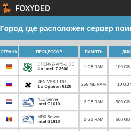
Город где расположен сервер пои
СТРАНА
ПРОЦЕССОР
ПАМЯТЬ
ДИС
OPENVZ-VPS-1 DE
1 GB RAM
100 GB
4 x Intel i7 2600
XEN-VPS-1 RU
256 MB RAM
10 GB
1 x Opteron 6128
NL1 Server
2 GB RAM
500 GB
Intel G1610
MD0 Server
2 GB RAM
500 GB
Intel G1610