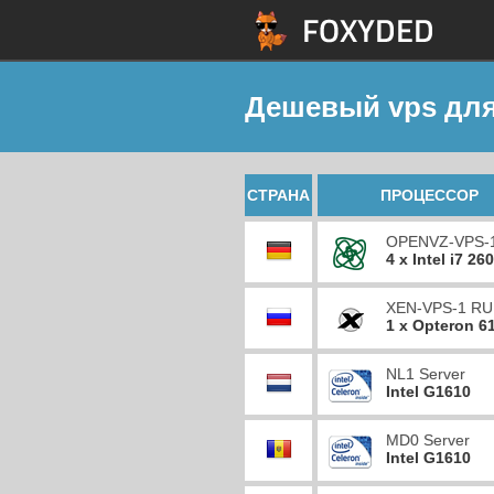
Дешевый vps для
СТРАНА
ПРОЦЕССОР
OPENVZ-VPS-
4 x Intel i7 26
XEN-VPS-1 RU
1 x Opteron 6
NL1 Server
Intel G1610
MD0 Server
Intel G1610