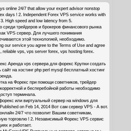
s online 24/7 that allow your expert advisor nonstop
rex days ! 2. Independent Forex VPS service works with
 3. High speed and low latency from 5.
о среди трейдеров и брокеров финансового рынка
 как VPS сервер. Для лучшего понимания
ечиваются этой технологией, необходимо.
g our service you agree to the Terms of Use and agree
 reliable vps, vps server forex, vps hosting forex.
екс Аренда vps сервера для форекс Крупки создать
сайт на хостинг php perl mysql бесплатный хостинг
ренда.
тка на Форекс при помощи советников, трейдер
 корректной и бесперебойной работы необходимо
доступ терминала.
орекс или виртуальный сервер на windows для
blished on Feb 14, 2014 Вот сам сервер VPS - А вот.
 онлайн 24/7 что позволит Вашим советникам,
ную торговлю ! 2. Независимый Форекс VPS сервис
иях и работает.