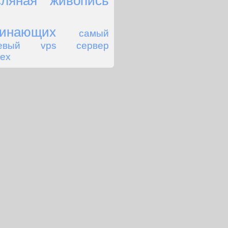
сляная живопись
я
чинающих
самый
евый vps сервер
ex