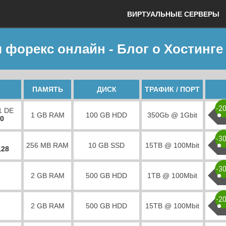
ВИРТУАЛЬНЫЕ СЕРВЕРЫ
 форекс онлайн - Блог о Хостинге
ПАМЯТЬ
ДИСК
ТРАФИК / ПОРТ
-2
1 DE
1 GB RAM
100 GB HDD
350Gb @ 1Gbit
00
-3
256 MB RAM
10 GB SSD
15TB @ 100Mbit
128
-3
2 GB RAM
500 GB HDD
1TB @ 100Mbit
-2
2 GB RAM
500 GB HDD
15TB @ 100Mbit