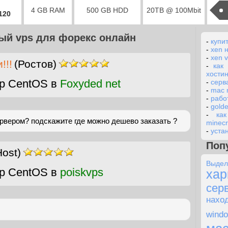
4 GB RAM
500 GB HDD
20TB @ 100Mbit
2120
ый vps для форекс онлайн
-
купит
-
xen 
-
xen v
!!!
(Ростов)
-
как
хостин
р CentOS в
Foxyded net
-
серв
-
mac 
-
рабо
-
gold
-
ка
ервером? подскажите где можно дешево заказать ?
minecr
-
устан
Поп
ost)
Выде
р CentOS в
poiskvps
хар
сер
нах
wind