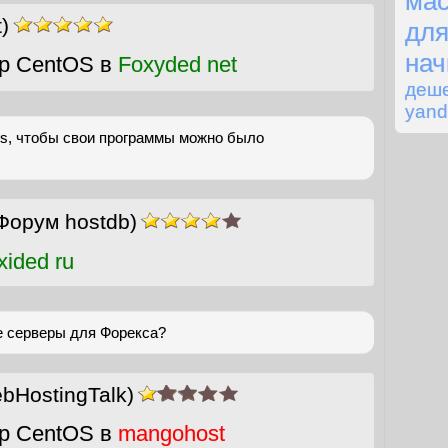
ма
)
дл
на
р CentOS в
Foxyded net
деш
yand
ws, чтобы свои программы можно было
Форум hostdb)
ided ru
 серверы для Форекса?
bHostingTalk)
р CentOS в
mangohost