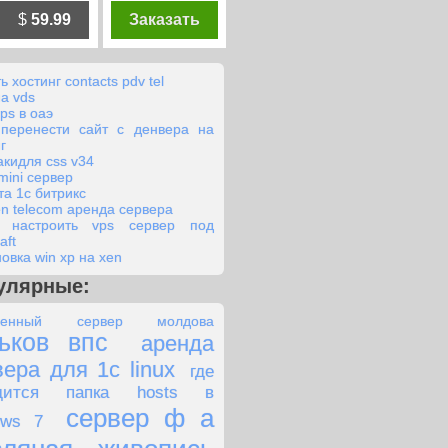
$
59.99
Заказать
ь хостинг contacts pdv tel
на vds
ps в оаэ
 перенести сайт с денвера на
г
акидля css v34
mini сервер
та 1с битрикс
en telecom аренда сервера
к настроить vps сервер под
aft
овка win xp на xen
улярные:
ленный сервер молдова
ьков впс
аренда
вера для 1с linux
где
одится папка hosts в
сервер ф а
ows 7