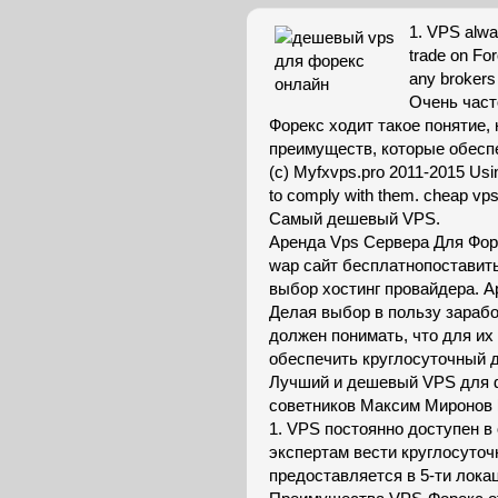
1. VPS alway
trade on Fo
any brokers
Очень част
Форекс ходит такое понятие,
преимуществ, которые обесп
(c) Myfxvps.pro 2011-2015 Usin
to comply with them. cheap vps,
Самый дешевый VPS.
Аренда Vps Сервера Для Фор
wap сайт бесплатнопоставить 
выбор хостинг провайдера. А
Делая выбор в пользу зарабо
должен понимать, что для их
обеспечить круглосуточный 
Лучший и дешевый VPS для ф
советников Максим Миронов Pu
1. VPS постоянно доступен в
экспертам вести круглосуточ
предоставляется в 5-ти локац