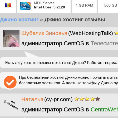
MD1 Server
4 GB RAM
500 GB
Intel Core i3 2120
Джино хостинг
»
Джино хостинг отзывы
Шубелик Зиновья
(WebHostingTalk)
администратор CentOS в
Телесист
Есть ли у кого-то отзывы о хостинге Джино? Работает норма
Про бесплатный хостинг Джино можно прочитать отзы
бесплатных хостингов. А платные тарифы у Джино л
Наталья
(cy-pr.com)
администратор CentOS в
CentroWe