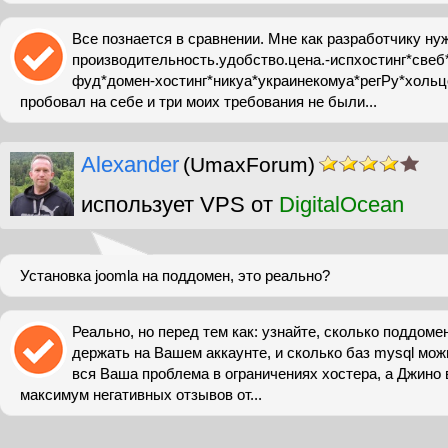
Все познается в сравнении. Мне как разработчику ну
производительность.удобство.цена.-испхостинг*свеб
фуд*домен-хостинг*никуа*украинекомуа*регРу*хольце
пробовал на себе и три моих требования не были...
Alexander
(UmaxForum)
использует VPS от
DigitalOcean
Установка joomla на поддомен, это реально?
Реально, но перед тем как: узнайте, сколько поддом
держать на Вашем аккаунте, и сколько баз mysql мож
вся Ваша проблема в ограничениях хостера, а Джино 
максимум негативных отзывов от...