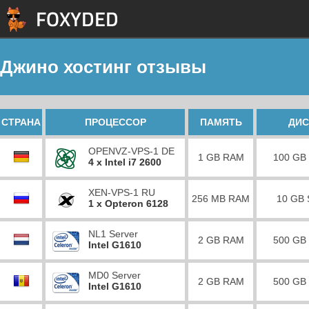
Джино хостинг отзывы
СТРАНА
ПРОЦЕССОР
ПАМЯТЬ
ДИС
OPENVZ-VPS-1 DE
1 GB RAM
100 GB
4 x Intel i7 2600
XEN-VPS-1 RU
256 MB RAM
10 GB
1 x Opteron 6128
NL1 Server
2 GB RAM
500 GB
Intel G1610
MD0 Server
2 GB RAM
500 GB
Intel G1610