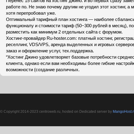
Перенес 15 сайтов на хостинг джино. и во первых сразу зам
работе по. Не знаю почему другим не угодил этот хостинг, а 
хотя перепробовал уже.
Оптимальный тарифный план хостинга — наиболее сбаланс
функционалу и стоимости тариф (50−300 рублей в месяц), 
разместить как минимум 2 отдельных сайта с форумом.
Хостинг-провайдер Ru-hoster.com: платный хостинг, регистра
реселлинг, VDS/VPS, аренда выделенных и игровых сервер
заказ и оформление услуг, тех.поддержка.
“Хостинг Джино удовлетворяет базовые потребности среднес
клиента, однако если вам необходимы более гибкие настрой
возможности (создание различных.
© Copyright 2014-2023 centroweb.ru, hosted on Dedicated server by
MangoHost.n