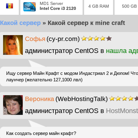
MD1 Server
4 GB RAM
500 GB
Intel Core i3 2120
Какой сервер
»
Какой сервер к mine craft
Софья
(cy-pr.com)
администратор CentOS в
нашла ад
Ищу сервер Майн Крафт с модом Индастриал 2 и Дюпом! Чт
лаунчер (желательно 127,1000 лвл)
Вероника
(WebHostingTalk)
администратор CentOS в
HostMonst
Как создать сервер майн крафт?