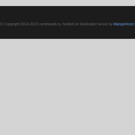
© Copyright 2014-2023 centroweb.ru, hosted on Dedicated server by
MangoHost.n