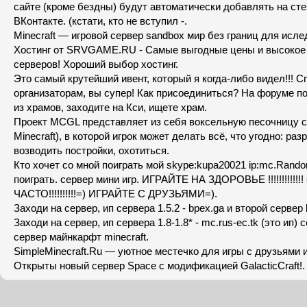
сайте (кроме бездны) будут автоматически добавлять на ст
ВКонтакте. (кстати, кто не вступил -.
Minecraft — игровой сервер sandbox мир без границ для исле
Хостинг от SRVGAME.RU - Cамые выгодные цены и высокое 
серверов! Хороший выбор хостинг.
Это самый крутейший ивент, который я когда-либо видел!!! 
организаторам, вы супер! Как присоединиться? На форуме по
из храмов, заходите на Кси, ищете храм.
Проект MCGL представляет из себя воксельную песочницу с 
Minecraft), в которой игрок может делать всё, что угодно: ра
возводить постройки, охотиться.
Кто хочет со мной поиграть мой skype:kupa20021 ip:mc.Rando
поиграть. сервер мини игр. ИГРАЙТЕ НА ЗДОРОВЬЕ !!!!!!!!!!!!
ЧАСТО!!!!!!!!!!=) ИГРАЙТЕ С ДРУЗЬЯМИ=).
Заходи на сервер, ип сервера 1.5.2 - bpex.ga и второй сервер b
Заходи на сервер, ип сервера 1.8-1.8* - mc.rus-ec.tk (это ип) 
сервер майнкарфт minecraft.
SimpleMinecraft.Ru — уютное местечко для игры с друзьями и
Открыты новый сервер Space с модификацией GalacticCraft!.