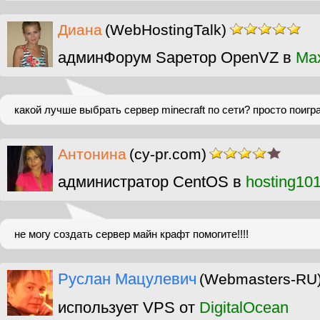
Диана
(WebHostingTalk)
админФорум Sapeтор OpenVZ в
Ma
какой лучше выбрать сервер minecraft по сети? просто поигр
Антонина
(cy-pr.com)
администратор CentOS в
hosting10
не могу создать сервер майн крафт помогите!!!!
Руслан Мацулевич
(Webmasters-RU
использует VPS от
DigitalOcean