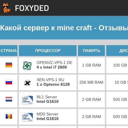
Какой сервер к mine craft - Отзыв
СТРАНА
ПРОЦЕССОР
ПАМЯТЬ
ДИС
OPENVZ-VPS-1 DE
1 GB RAM
100 GB
4 x Intel i7 2600
XEN-VPS-1 RU
256 MB RAM
10 GB
1 x Opteron 6128
NL1 Server
2 GB RAM
500 GB
Intel G1610
MD0 Server
2 GB RAM
500 GB
Intel G1610