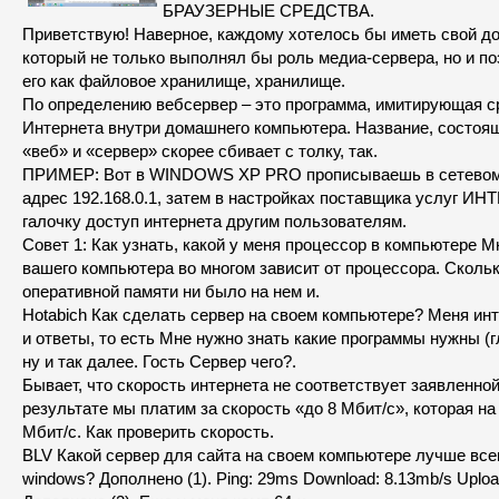
БРАУЗЕРНЫЕ СРЕДСТВА.
Приветствую! Наверное, каждому хотелось бы иметь свой д
который не только выполнял бы роль медиа-сервера, но и п
его как файловое хранилище, хранилище.
По определению вебсервер – это программа, имитирующая 
Интернета внутри домашнего компьютера. Название, состоящ
«веб» и «сервер» скорее сбивает с толку, так.
ПРИМЕР: Вот в WINDOWS XP PRO прописываешь в сетевом
адрес 192.168.0.1, затем в настройках поставщика услуг И
галочку доступ интернета другим пользователям.
Совет 1: Как узнать, какой у меня процессор в компьютере 
вашего компьютера во многом зависит от процессора. Скольк
оперативной памяти ни было на нем и.
Hotabich Как сделать сервер на своем компьютере? Меня ин
и ответы, то есть Мне нужно знать какие программы нужны (
ну и так далее. Гость Сервер чего?.
Бывает, что скорость интернета не соответствует заявленно
результате мы платим за скорость «до 8 Мбит/с», которая на 
Мбит/с. Как проверить скорость.
BLV Какой сервер для сайта на своем компьютере лучше всег
windows? Дополнено (1). Ping: 29ms Download: 8.13mb/s Uploa