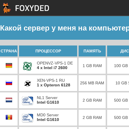
Какой сервер у меня на компьютер
СТРАНА
ПРОЦЕССОР
ПАМЯТЬ
ДИС
OPENVZ-VPS-1 DE
1 GB RAM
100 GB
4 x Intel i7 2600
XEN-VPS-1 RU
256 MB RAM
10 GB
1 x Opteron 6128
NL1 Server
2 GB RAM
500 GB
Intel G1610
MD0 Server
2 GB RAM
500 GB
Intel G1610