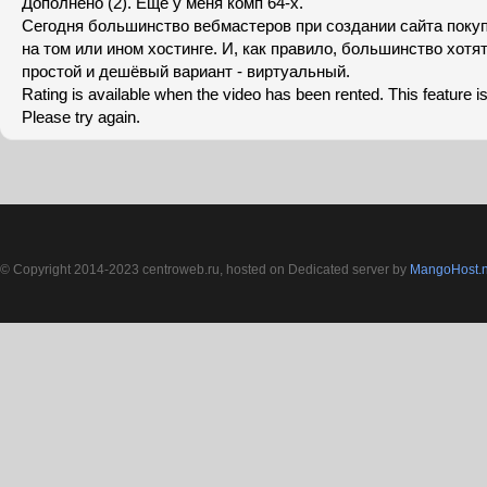
Дополнено (2). Еще у меня комп 64-х.
Сегодня большинство вебмастеров при создании сайта покуп
на том или ином хостинге. И, как правило, большинство хот
простой и дешёвый вариант - виртуальный.
Rating is available when the video has been rented. This feature is
Please try again.
© Copyright 2014-2023 centroweb.ru, hosted on Dedicated server by
MangoHost.n