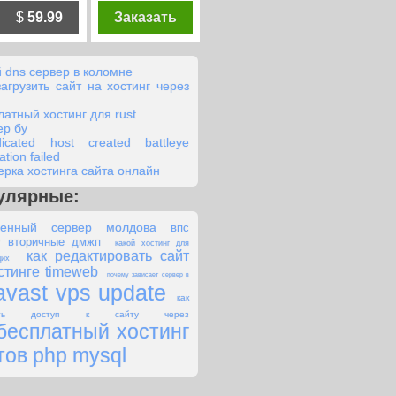
$
59.99
Заказать
й dns сервер в коломне
загрузить сайт на хостинг через
латный хостинг для rust
ер бу
dicated host created battleye
zation failed
ерка хостинга сайта онлайн
улярные:
ленный сервер молдова
впс
у вторичные дмжп
какой хостинг для
как редактировать сайт
щих
стинге timeweb
почему зависает сервер в
avast vps update
как
тить доступ к сайту через
бесплатный хостинг
тов php mysql