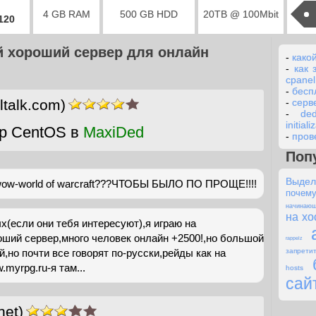
4 GB RAM
500 GB HDD
20TB @ 100Mbit
2120
й хороший сервер для онлайн
-
како
-
как 
cpanel
-
бесп
ltalk.com)
-
серв
-
de
initiali
р CentOS в
MaxiDed
-
пров
Поп
Выде
 wow-world of warcraft???ЧТОБЫ БЫЛО ПО ПРОЩЕ!!!!
почем
начинаю
на хо
х(если они тебя интересуют),я играю на
ший сервер,много человек онлайн +2500!,но большой
rappelz
й,но почти все говорят по-русски,рейды как на
запре
yrpg.ru-я там...
hosts
сай
net)