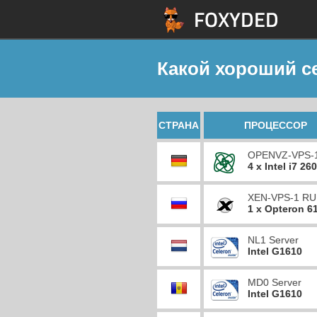
Какой хороший с
СТРАНА
ПРОЦЕССОР
OPENVZ-VPS-
4 x Intel i7 26
XEN-VPS-1 RU
1 x Opteron 6
NL1 Server
Intel G1610
MD0 Server
Intel G1610