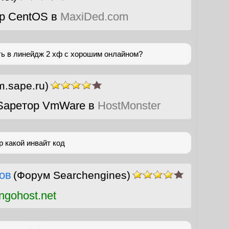
р CentOS в
MaxiDed.com
ть в линейдж 2 хф с хорошим онлайном?
m.sape.ru)
Sapeтор VmWare в
HostMonster
р какой инвайт код
ов
(Форум Searchengines)
gohost.net