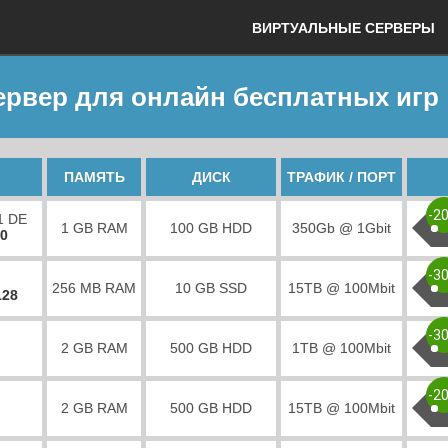
ВИРТУАЛЬНЫЕ СЕРВЕРЫ
ервер для онлайн бесплатных игр
ПАМЯТЬ
ДИСК
ТРАФИК / ПОРТ
-2
1 DE
1 GB RAM
100 GB HDD
350Gb @ 1Gbit
00
-3
256 MB RAM
10 GB SSD
15TB @ 100Mbit
128
-3
2 GB RAM
500 GB HDD
1TB @ 100Mbit
-2
2 GB RAM
500 GB HDD
15TB @ 100Mbit