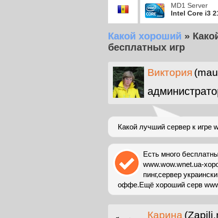
MD1 Server
Intel Core i3 
Какой хороший
»
Како
бесплатных игр
Виктория
(mau
администрато
Какой лучший сервер к игре
Есть много бесплатны
www.wow.wnet.ua-хоро
пинг,сервер украински
оффе.Ещё хороший серв www.m
Карина
(Zapili.