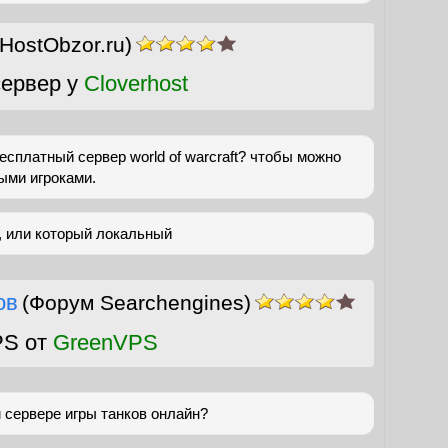
(HostObzor.ru)
ервер у
Cloverhost
есплатный сервер world of warcraft? чтобы можно
ыми игроками.
, или который локальный
ов
(Форум Searchengines)
PS от
GreenVPS
м сервере игры танков онлайн?