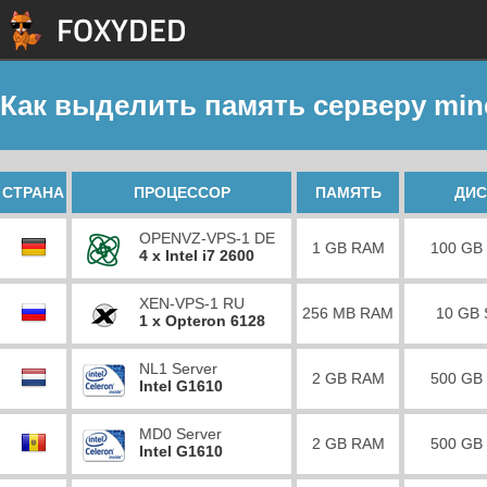
Как выделить память серверу mine
СТРАНА
ПРОЦЕССОР
ПАМЯТЬ
ДИС
OPENVZ-VPS-1 DE
1 GB RAM
100 GB
4 x Intel i7 2600
XEN-VPS-1 RU
256 MB RAM
10 GB
1 x Opteron 6128
NL1 Server
2 GB RAM
500 GB
Intel G1610
MD0 Server
2 GB RAM
500 GB
Intel G1610