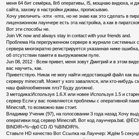
меня 64 бит семёрка, 8гб оперативы, I5, мощнаю видюха, и д
сайта, захожу в настройки джавы, прописываю.
Хочу увеличить -xmx -xms, но не знаю как это сделать в пира
лицензионном лаунчере есть эта настройка, а как в пиратско
Вот эти способы не.
Join VK now and always stay in contact with your friends and.
Проблема На перегруженном сервере в журнале системных 
сервера многократно регистрируется указанная ниже ошибка,
об отсутствии памяти в выгружаемом пуле.
Jun 08, 2012 · Всем привет, меня зовут Дмитрий и в этом ви
вас научить, как.
Приветствую. Никак не могу найти недостающий файл как в
серверу minecraft. Может у кого завалялся, или кто-иибудь 
наш файлообменник плз? Буду должна!.
3 методика:Используя 1.6.X или новее Используя 1.5 и старе
сервер Если у вас появляются проблемы с оперативной памя
Minecraft, то возможно вам стоит.
Владимир Ученик (97), на голосовании 3 года назад Хочу вы
оперативки под сервер Minecraft. Вот код лаунчера.bat. @
BINDIR=%~dp0 CD /D %BINDIR%.
Ставьте HD качество Вот Ссылка на Лаунчер: Ждём 5 секунд