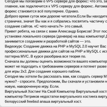
Сегодня мы поговорим о VPS сервере для форекс: что это, за
главное, как подключится к VPS серверу для форекс. Автома
форекс становится всё популярнее. Однако.
Доброго время суток мои дорогие читатели.Если Вы находит
страничке, значит Вы как и я собрались посвятить частичку 
создание сайтов. «С чего начать?»- это самый.
Привет ребята, на связи с вами Александр Борисов! Этот по
установке локального сервера (денвера) на ваш компьютер! 
занимается созданием и разработкой сайтов — это.
Видеокурс Создание движка на PHP и MySQL 2.0 научит Вас
профессиональные движки для сайтов на PHP и MySQL с и
паттерна MVC. В курсе разобрана вся теория по.
Сначала вы должны оценить возможности вашего компьюте
может не подходить к требованиям серверов и потянет разве
для игры 2x2. Для создания хорошего паблик.
Сегодня мы хотели бы рассказать вам, как создать сервер Min
нужно? - спросите. Предположим, Вы скачали и установили 
новую, навороченную игру. Если.
Виртуальный Хостинг На Свой Компьютер Виртуальный хости
компьютер Петриков недостатки виртуального хостинга вирт
белорусский freebsd апаша виртуальный хост.