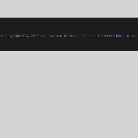
© Copyright 2014-2023 centroweb.ru, hosted on Dedicated server by
MangoHost.n