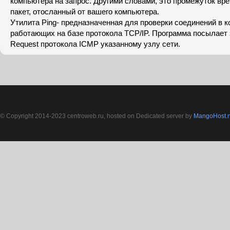
компьютера на запрос. Другими словами, это промежуток вре
пакет, отосланный от вашего компьютера.
Утилита Ping- предназначенная для проверки соединений в 
работающих на базе протокола TCP/IP. Программа посылает
Request протокола ICMP указанному узлу сети.
© Copyright 2014-2023 centroweb.ru, hosted on Dedicated server by
MangoHost.n