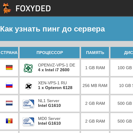
Как узнать пинг до сервера
СТРАНА
ПРОЦЕССОР
ПАМЯТЬ
ДИС
OPENVZ-VPS-1 DE
1 GB RAM
100 GB
4 x Intel i7 2600
XEN-VPS-1 RU
256 MB RAM
10 GB
1 x Opteron 6128
NL1 Server
2 GB RAM
500 GB
Intel G1610
MD0 Server
2 GB RAM
500 GB
Intel G1610