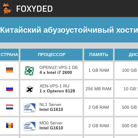
Китайский абузоустойчивый хостин
СТРАНА
ПРОЦЕССОР
ПАМЯТЬ
ДИС
OPENVZ-VPS-1 DE
1 GB RAM
100 GB
4 x Intel i7 2600
XEN-VPS-1 RU
256 MB RAM
10 GB
1 x Opteron 6128
NL1 Server
2 GB RAM
500 GB
Intel G1610
MD0 Server
2 GB RAM
500 GB
Intel G1610