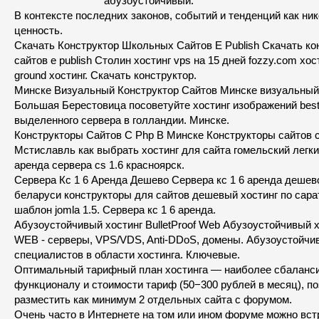
абузоустойчивый.
В контексте последних законов, событий и тенденций как ни
ценность.
Скачать Конструктор Школьных Сайтов E Publish Скачать к
сайтов e publish Столин хостинг vps на 15 дней fozzy.com хос
ground хостинг. Скачать конструктор.
Минске Визуальный Конструктор Сайтов Минске визуальный 
Большая Берестовица посоветуйте хостинг изображений best
выделенного сервера в голландии. Минске.
Конструкторы Сайтов С Php В Минске Конструкторы сайтов с
Мстиславль как выбрать хостинг для сайта гомельский легки
аренда сервера cs 1.6 красноярск.
Сервера Кс 1 6 Аренда Дешево Сервера кс 1 6 аренда дешев
беларуси конструкторы для сайтов дешевый хостинг по сара
шаблон jomla 1.5. Сервера кс 1 6 аренда.
Абузоустойчивый хостинг BulletProof Web Абузоустойчивый хо
WEB - серверы, VPS/VDS, Anti-DDoS, домены. Абузоустойчи
специалистов в области хостинга. Ключевые.
Оптимальный тарифный план хостинга — наиболее сбаланс
функционалу и стоимости тариф (50−300 рублей в месяц), 
разместить как минимум 2 отдельных сайта с форумом.
Очень часто в Интернете на том или ином форуме можно вст