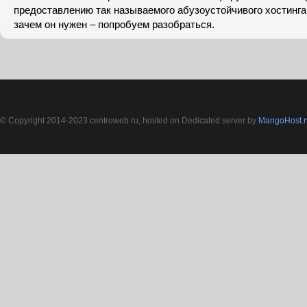
предоставлению так называемого абузоустойчивого хостинга.
зачем он нужен – попробуем разобраться.
© Copyright 2014-2023 centroweb.ru, hosted on Dedicated server by
MangoHost.n