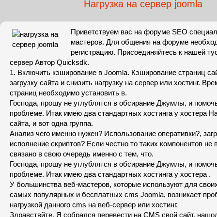
Нагрузка на сервер joomla
Приветствуем вас на форуме SEO специал
мастеров. Для общения на форуме необхо
регистрацию. Присоединяйтесь к нашей тус
сервер Автор Quicksdk.
1. Включить кэширование в Joomla. Кэширование страниц са
загрузку сайта и снизить нагрузку на сервер или хостинг. Вр
страниц необходимо установить в.
Господа, прошу не углублятся в обсирание Джумлы, и помоч
проблеме. Итак имею два стандартных хостинга у хостера На
сайта, и вот одна группа.
Анализ чего именно нужен? Использование оперативки?, загр
исполнение скриптов? Если честно то таких компонентов не 
связано в свою очередь именно с тем, что.
Господа, прошу не углублятся в обсирание Джумлы, и помоч
проблеме. Итак имею два стандартных хостинга у хостера .
У большинства веб-мастеров, которые используют для своих
самых популярных и бесплатных cms Joomla, возникает про
нагрузкой данного cms на веб-сервер или хостинг.
Здравствйте. Я собрался перевести на CMS свой сайт, нашо