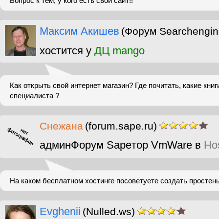
Вопрос к тем, у кого есть свой сайт!!
Максим Акишев
(Форум Searchengin
хостится у
ДЦ mango
Как открыть свой интернет магазин? Где почитать, какие книг
специалиста ?
Снежана
(forum.sape.ru)
админФорум Sapeтор VmWare в
Ho
На каком бесплатном хостинге посоветуете создать простен
Evghenii
(Nulled.ws)