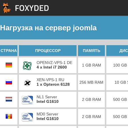
Нагрузка на сервер joomla
СТРАНА
ПРОЦЕССОР
ПАМЯТЬ
ДИС
OPENVZ-VPS-1 DE
1 GB RAM
100 GB
4 x Intel i7 2600
XEN-VPS-1 RU
256 MB RAM
10 GB
1 x Opteron 6128
NL1 Server
2 GB RAM
500 GB
Intel G1610
MD0 Server
2 GB RAM
500 GB
Intel G1610