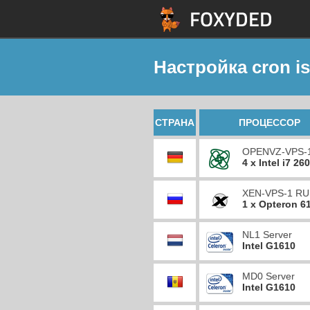
Настройка cron i
СТРАНА
ПРОЦЕССОР
OPENVZ-VPS-
4 x Intel i7 26
XEN-VPS-1 RU
1 x Opteron 6
NL1 Server
Intel G1610
MD0 Server
Intel G1610