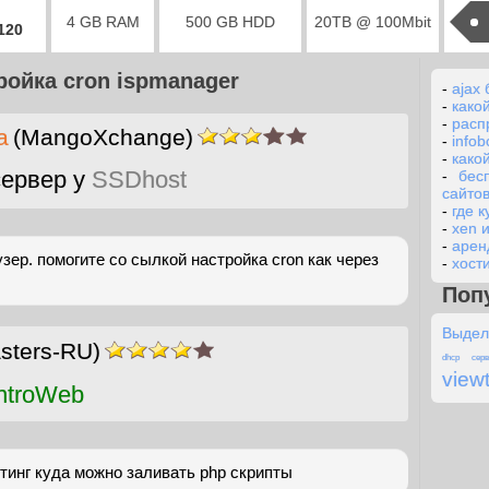
4 GB RAM
500 GB HDD
20TB @ 100Mbit
2120
ройка cron ispmanager
-
ajax 
-
како
-
расп
а
(MangoXchange)
-
infob
-
како
ервер у
SSDhost
-
бес
сайто
-
где 
-
xen и
-
арен
узер. помогите со сылкой настройка cron как через
-
хост
Поп
Выдел
sters-RU)
dhcp серв
view
ntroWeb
тинг куда можно заливать php скрипты