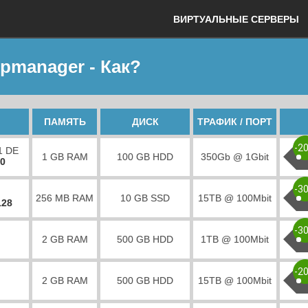
ВИРТУАЛЬНЫЕ СЕРВЕРЫ
spmanager - Как?
ПАМЯТЬ
ДИСК
ТРАФИК / ПОРТ
-2
1 DE
1 GB RAM
100 GB HDD
350Gb @ 1Gbit
00
-3
256 MB RAM
10 GB SSD
15TB @ 100Mbit
128
-3
2 GB RAM
500 GB HDD
1TB @ 100Mbit
-2
2 GB RAM
500 GB HDD
15TB @ 100Mbit