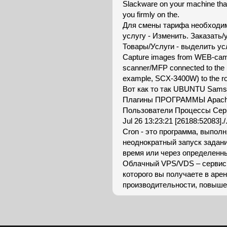
Slackware on your machine that 
you firmly on the.
Для смены тарифа необходим
услугу - Изменить. Заказать
Товары/Услуги - выделить усл
Capture images from WEB-camer
scanner/MFP connected to the
example, SCX-3400W) to the ro
Вот как то так UBUNTU Sams
Плагины ПРОГРАММЫ Apach
Пользователи Процессы Серв
Jul 26 13:23:21 [26188:52083].
Cron - это программа, выпол
неоднократный запуск задани
время или через определенн
Облачный VPS/VDS – сервис 
которого вы получаете в аре
производительности, повыше