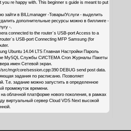
you re happy with. This beginner s guide is meant to put
о зайти в BILLmanager -Товары/Услуги - выделить
/удалить дополнительные ресурсы можно в биллинге -
угу -.
a connected to the router`s USB-port Access to a
 router`s USB-port Connecting MFP Samsung (for
uter.
ung Ubuntu 14.04 LTS Главная Настройки Пароль
e MySQL Службы СИСТЕМА Cron Журналы Пакеты
ера имен Сетевой экран.
/./src/mgr/core/session.cpp:390 DEBUG send post data.
няющая задания по расписаню. Позволяет
й. Т.е. задание можно запустить в определенное
ый промежуток времени.
на облачной платформе нового поколения, в рамках
нду виртуальный сервер Cloud VDS Next высокой
нной.