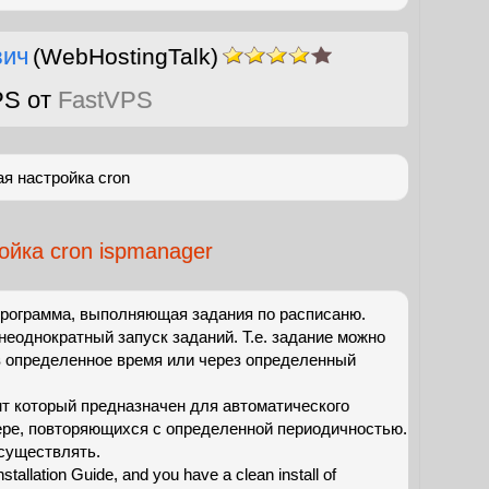
вич
(WebHostingTalk)
PS от
FastVPS
ая настройка cron
ойка cron ispmanager
 программа, выполняющая задания по расписаню.
неоднократный запуск заданий. Т.е. задание можно
в определенное время или через определенный
т который предназначен для автоматического
ере, повторяющихся с определенной периодичностью.
существлять.
tallation Guide, and you have a clean install of