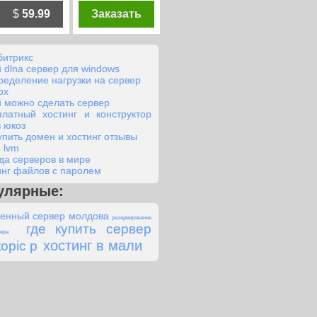
$
59.99
Заказать
битрикс
й dlna сервер для windows
ределение нагрузки на сервер
ox
й можно сделать сервер
платный хостинг и конструктор
в юкоз
купить домен и хостинг отзывы
 lvm
да серверов в мире
инг файлов с паролем
улярные:
енный сервер молдова
резервирование
где купить сервер
ера
хостинг в мали
topic p