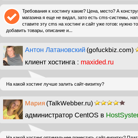
Требования к хостингу какие? Цена, место? А констру
магазина я еще не видал, зато есть cms-системы, напр
ставите эту cms на хостинг и сайт уже готов: нужно т
добавить товары, описание и...
Антон Латановский
(gofuckbiz.com)
клиент хостинга :
maxided.ru
На какой хостинг лучше залить сайт-визитку?
Мария
(TalkWebber.ru)
администратор CentOS в
HostSyst
На какой хостинг оптимальнее поместить сайт-визитку? Пла