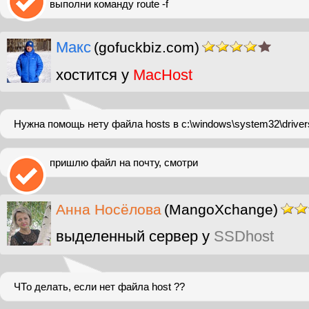
выполни команду route -f
Макс
(gofuckbiz.com)
хостится у
MacHost
Нужна помощь нету файла hosts в c:\windows\system32\drivers
пришлю файл на почту, смотри
Анна Носёлова
(MangoXchange)
выделенный сервер у
SSDhost
ЧТо делать, если нет файла host ??