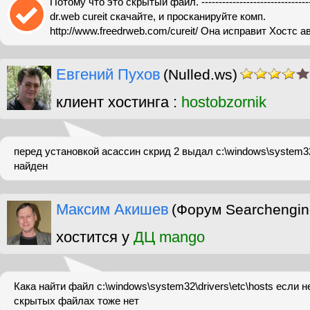
Потому что это скрытый файл. -------------------------------
dr.web cureit скачайте, и просканируйте комп.
http://www.freedrweb.com/cureit/ Она исправит Хостс 
Евгений Пухов
(Nulled.ws)
клиент хостинга :
hostobzornik
перед установкой асассин скрид 2 выдал c:\windows\system32\
найден
Максим Акишев
(Форум Searchengin
хостится у
ДЦ mango
Кака найти файл c:\windows\system32\drivers\etc\hosts если не
скрытых файлах тоже нет