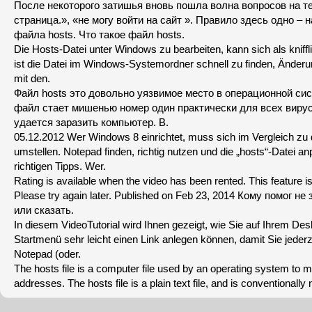
После некоторого затишья вновь пошла волна вопросов на т
страница.», «не могу войти на сайт ». Правило здесь одно – 
файла hosts. Что такое файл hosts.
Die Hosts-Datei unter Windows zu bearbeiten, kann sich als kniffl
ist die Datei im Windows-Systemordner schnell zu finden, Änder
mit den.
Файл hosts это довольно уязвимое место в операционной си
файл стает мишенью номер один практически для всех вирус
удается заразить компьютер. В.
05.12.2012 Wer Windows 8 einrichtet, muss sich im Vergleich zu
umstellen. Notepad finden, richtig nutzen und die „hosts“-Datei a
richtigen Tipps. Wer.
Rating is available when the video has been rented. This feature is
Please try again later. Published on Feb 23, 2014 Кому помог н
или сказать.
In diesem VideoTutorial wird Ihnen gezeigt, wie Sie auf Ihrem De
Startmenü sehr leicht einen Link anlegen können, damit Sie jederz
Notepad (oder.
The hosts file is a computer file used by an operating system to
addresses. The hosts file is a plain text file, and is conventionall