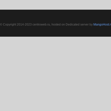
© Copyright 2014-2023 centroweb.ru, hosted on Dedicated server by
MangoHost.n