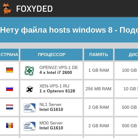
Нету файла hosts windows 8 - Под
СТРАНА
ПРОЦЕССОР
ПАМЯТЬ
ДИС
OPENVZ-VPS-1 DE
1 GB RAM
100 GB
4 x Intel i7 2600
XEN-VPS-1 RU
256 MB RAM
10 GB
1 x Opteron 6128
NL1 Server
2 GB RAM
500 GB
Intel G1610
MD0 Server
2 GB RAM
500 GB
Intel G1610