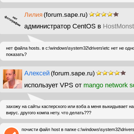
Лилия
(forum.sape.ru)
администратор CentOS в
HostMonst
нет файла hosts. в c:\windows\system32\drivers\etc нет не одн
показать?
Алексей
(forum.sape.ru)
использует VPS от
mango network so
захожу на сайты касперского или вэба а меня выкидывает на
вирус. другого компа нету. что делать???
почисти файл host в папке c:\windows\system32\drivers