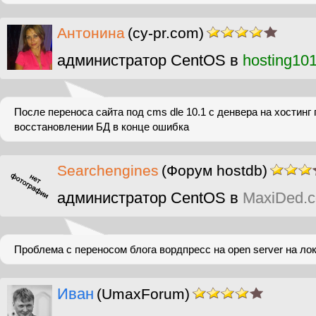
Антонина
(cy-pr.com)
администратор CentOS в
hosting10
После переноса сайта под cms dle 10.1 c денвера на хостинг
восстановлении БД в конце ошибка
Searchengines
(Форум hostdb)
администратор CentOS в
MaxiDed.
Проблема с переносом блога вордпресс на open server на л
Иван
(UmaxForum)