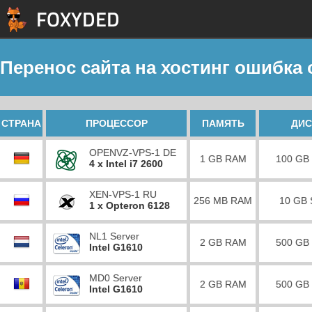
Перенос сайта на хостинг ошибка 
СТРАНА
ПРОЦЕССОР
ПАМЯТЬ
ДИС
OPENVZ-VPS-1 DE
1 GB RAM
100 GB
4 x Intel i7 2600
XEN-VPS-1 RU
256 MB RAM
10 GB
1 x Opteron 6128
NL1 Server
2 GB RAM
500 GB
Intel G1610
MD0 Server
2 GB RAM
500 GB
Intel G1610