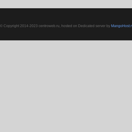
© Copyright 2014-2023 centroweb.ru, hosted on Dedicated server by
MangoHost.n