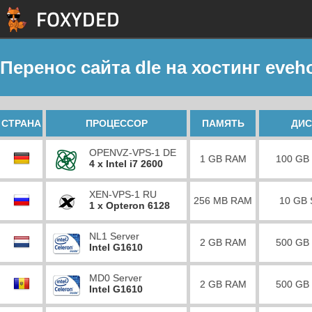
Перенос сайта dle на хостинг eveh
СТРАНА
ПРОЦЕССОР
ПАМЯТЬ
ДИС
OPENVZ-VPS-1 DE
1 GB RAM
100 GB
4 x Intel i7 2600
XEN-VPS-1 RU
256 MB RAM
10 GB
1 x Opteron 6128
NL1 Server
2 GB RAM
500 GB
Intel G1610
MD0 Server
2 GB RAM
500 GB
Intel G1610