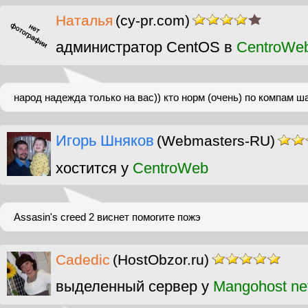
Наталья
(cy-pr.com)
администратор CentOS в
CentroWe
народ надежда только на вас)) кто норм (очень) по компам 
Игорь Шняков
(Webmasters-RU)
хостится у
CentroWeb
Assasin's creed 2 виснет помогите пожэ
Cadedic
(HostObzor.ru)
выделенный сервер у
Mangohost ne