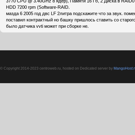
3770 CPU @ 3.40GHz 8 ядер), Памяти 16 Гб, 2 Диска в RAID0 
HDD 7200 rpm (Software-RAID.
мазда 6 2005 год двс LF 2литра подскажите что за звук. пом
поставил контрактный но башку пришлось ставить со старого
было датчика vvti может при сборке не.
© Copyright 2014-2023 centroweb.ru, hosted on Dedicated server by
MangoHost.n