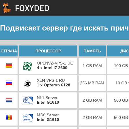
Подвисает сервер где искать прич
СТРАНА
ПРОЦЕССОР
ПАМЯТЬ
ДИС
OPENVZ-VPS-1 DE
1 GB RAM
100 GB
4 x Intel i7 2600
XEN-VPS-1 RU
256 MB RAM
10 GB
1 x Opteron 6128
NL1 Server
2 GB RAM
500 GB
Intel G1610
MD0 Server
2 GB RAM
500 GB
Intel G1610