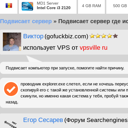
MD1 Server
4 GB RAM
500 GB
Intel Core i3 2120
Подвисает сервер
»
Подвисает сервер где и
Виктор
(gofuckbiz.com)
использует VPS от
vpsville ru
Подвисает компьютер при запуске, помогите найти причину.
проводник explorer.exe слетел, если не хочешь пере
скопируй его с такой же установленной системы или 
скинули, но именно какая система у тебя, пробуй так
назад.
Егор Сесарев
(Форум Searchengines