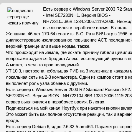
Есть сервер с Windows Server 2003 R2 Sta
- Intel SE7230NH1. Версия BIOS -
NH72310J.86B.1334.2006.1119.2030. Неожи
выключился в нерабочее время. В логах.
Женщина, 46 лет 170-64 гепатиты В-С, Рв и ВИЧ-отр в 1996 п
диагностировано изолированное повышение АСТ, последние 
верхней границе или выше нормы, также.
Что происходит на Земле, где искать причину гибели цивили
вопросами задается бродяга Алекс, исследующий руины в по
А может, в чем -то прав нелюдимый.
УТ 10.3, настроена небольшая РИБ на 3 магазина: в каждом
локальная сеть на 2-3 компьютера. Один из компов стоит в к
выполняет роль узла обмена с другими.
Есть сервер с Windows Server 2003 R2 Standard Russian SP2. M
SE7230NH1. Версия BIOS - NH72310J.86B.1334.2006.1119.20
сервер выключился в нерабочее время. В логах.
Подписаться на мой канал Ноутбук при нажатии кнопки включ
Это может быть как полное отсутствие реакции, так и вариан
вроде.
Есть сервер Debian 6, ядро 2.6.32-5-amd64. Параметры сервера