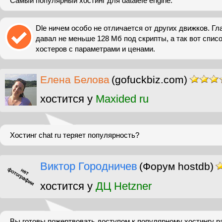
Самый популярный хостинг для datalefe engine.
Dle ничем особо не отличается от других движков. Гл
давал не меньше 128 Мб под скрипты, а так вот спис
хостеров с параметрами и ценами.
Елена Белова
(gofuckbiz.com)
хостится у
Maxided ru
Хостинг chat ru теряет популярность?
Виктор Городничев
(Форум hostdb)
хостится у
ДЦ Hetzner
Вы готовы пожертвовать доступом к популярному хостингу р