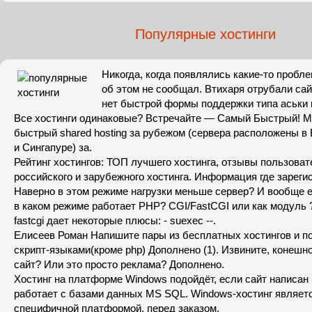
Популярные хостинги
Никогда, когда появлялись какие-то пробле
об этом не сообщал. Втихаря отрубали сай
нет быстрой формы поддержки типа аськи 
Все хостинги одинаковые? Встречайте — Самый Быстрый! 
быстрый shared hosting за рубежом (сервера расположены в
и Сингапуре) за.
Рейтинг хостингов: ТОП лучшего хостинга, отзывы пользоват
российского и зарубежного хостинга. Информация где зареги
Наверно в этом режиме нагрузки меньше сервер? И вообще 
в каком режиме работает PHP? CGI/FastCGI или как модуль 
fastcgi дает некоторые плюсы: - suexec --.
Елисеев Роман Напишите пары из бесплатных хостингов и 
скрипт-языками(кроме php) Дополнено (1). Извините, конешно
сайт? Или это просто реклама? Дополнено.
Хостинг на платформе Windows подойдёт, если сайт написан 
работает с базами данных MS SQL. Windows-хостинг являет
специфичной платформой, перед заказом.