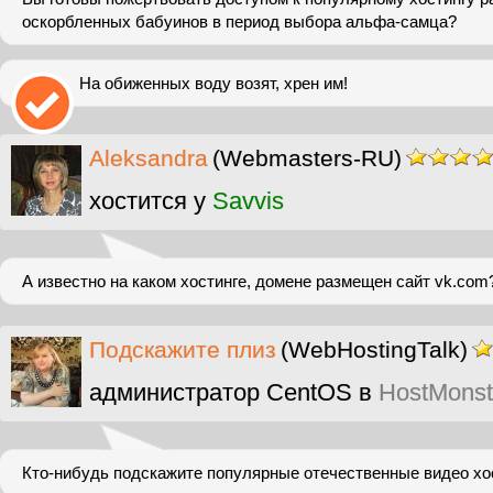
оскорбленных бабуинов в период выбора альфа-самца?
На обиженных воду возят, хрен им!
Aleksandra
(Webmasters-RU)
хостится у
Savvis
А известно на каком хостинге, домене размещен сайт vk.com
Подскажите плиз
(WebHostingTalk)
администратор CentOS в
HostMonst
Кто-нибудь подскажите популярные отечественные видео хос