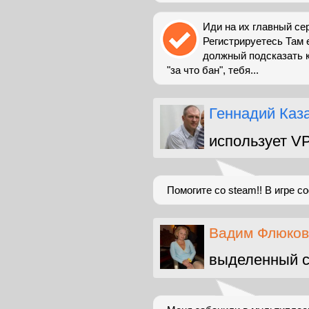
Иди на их главный серв
Регистрируетесь Там е
должный подсказать к
"за что бан", тебя...
Геннадий Каз
использует V
Помогите со steam!! В игре c
Вадим Флюков
выделенный с