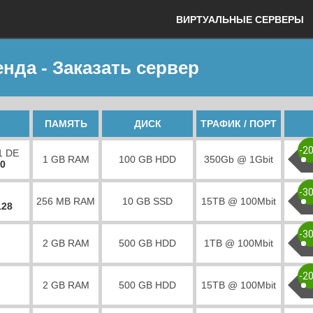
ВИРТУАЛЬНЫЕ СЕРВЕРЫ
нда - Заказать сервер
ПАМЯТЬ
ДИСК
ТРАФИК / ПОРТ
-2
1 DE
1 GB RAM
100 GB HDD
350Gb @ 1Gbit
00
-3
256 MB RAM
10 GB SSD
15TB @ 100Mbit
128
-3
2 GB RAM
500 GB HDD
1TB @ 100Mbit
-2
2 GB RAM
500 GB HDD
15TB @ 100Mbit