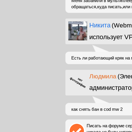
Меня забанили в мультиплеер
обращаться,куда писать,или 
Никита
(Webma
использует V
Есть ли работающий кряк на м
Людмила
(Эле
администрато
как снять бан в cod mw 2
Писать на форуме сер
никада не буду чите