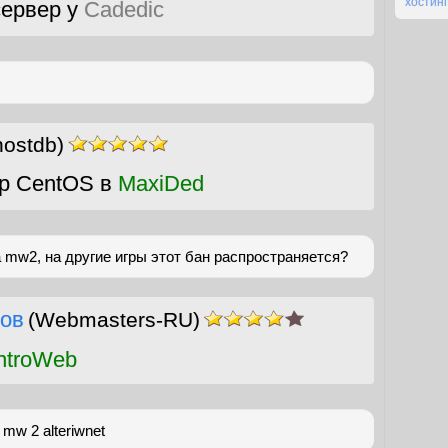
хостинг
ервер у
Cadedic
ostdb)
р CentOS в
MaxiDed
 mw2, на другие игры этот бан распространяется?
ов
(Webmasters-RU)
ntroWeb
 mw 2 alteriwnet