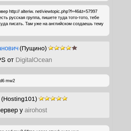
ер http:// alteriw. net/viewtopic.php?f=46&t=57997
сть русская группа, пишете туда тото-тото, тебе
уда писать. Там уже на английском создаешь тему
анович
(Пущино)
PS от
DigitalOcean
od6 mw2
(Hosting101)
ервер у
airohost