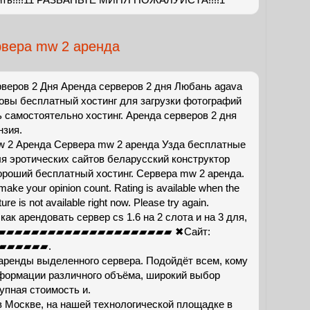
вера mw 2 аренда
веров 2 Дня Аренда серверов 2 дня Любань agava
зовы бесплатный хостинг для загрузки фотографий
ь самостоятельно хостинг. Аренда серверов 2 дня
нзия.
 2 Аренда Сервера mw 2 аренда Узда бесплатные
ля эротических сайтов беларусский конструктор
ороший бесплатный хостинг. Сервера mw 2 аренда.
o make your opinion count. Rating is available when the
ure is not available right now. Please try again.
как арендовать сервер cs 1.6 на 2 слота и на 3 для,
м! ▰▰▰▰▰▰▰▰▰▰▰▰▰▰▰▰▰▰▰▰▰▰▰ ✖Сайт:
▰▰▰▰▰▰.
аренды выделенного сервера. Подойдёт всем, кому
формации различного объёма, широкий выбор
упная стоимость и.
в Москве, на нашей технологической площадке в