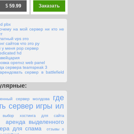
$
59.99
Заказать
ed pbx
очему на мой сервер ни кто не
ит
латный vps это
нг сайтов что это ру
й у меня рор сервер
edicated hd
швейцария
новка openvz web panel
да сервера teamspeak 3
арендовать сервер в battlefield
улярные:
где
енный сервер молдова
ть сервер игры ил
выбор хостинга для сайта
аренда выделенного
ера для спама
отзывы о