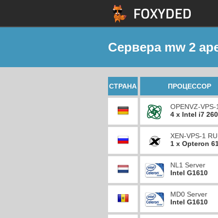
Сервера mw 2 аре
СТРАНА
ПРОЦЕССОР
OPENVZ-VPS-
4 x Intel i7 26
XEN-VPS-1 RU
1 x Opteron 6
NL1 Server
Intel G1610
MD0 Server
Intel G1610