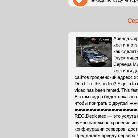
Сер
Аренда Сер
хостинг от
как сделат
Глуск лице
Сервера Mw
хостинги д
сайтов гродненский адресс х
Don t like this video? Sign in t
video has been rented. This feat
В этом видео будет показана 
чтобы поиграть с друго
▰▰▰▰▰▰▰▰▰▰▰▰▰▰▰▰▰
REG.Dedicated — это услуга 
нужно надёжное хранение ин
конфигурации серверов, дост
Предлагаем аренду сервера 