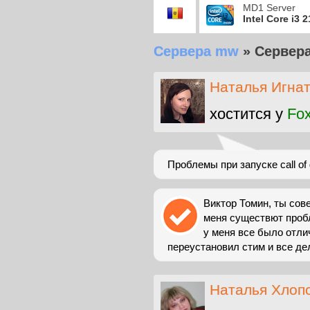
MD1 Server
Intel Core i3 
Сервера mw
»
Сервера
Наталья Игна
хостится у
Fox
Проблемы при запуске call of 
Виктор Томин, ты сове
меня существют проб
у меня все было отли
переустановил стим и все дел
Наталья Хлоп