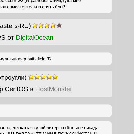
е cod mw2 (Игра через стим),куда мне
как самостоятельно снять бан?
sters-RU)
PS от
DigitalOcean
ультиплеер battlefield 3?
ктроугли)
р CentOS в
HostMonster
вера, дескать я тупой читер, но больше никада
рить!!!!11 РАЗБАНЬТЕ МИНЯ ПОЖАЛУЙСТА!!!!1