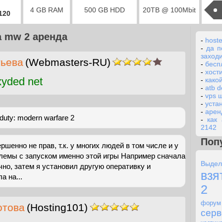
4 GB RAM
500 GB HDD
20TB @ 100Mbit
2120
 mw 2 аренда
-
host
-
да п
заход
тьева
(Webmasters-RU)
-
бесп
-
хости
yded net
-
како
-
atb d
-
vps 
-
уста
-
арен
duty: modern warfare 2
-
как 
2142
Поп
ршенно не прав, т.к. у многих людей в том числе и у
лемы с запуском именно этой игры Например сначала
Выдел
чно, затем я установил другую оперативку и
взя
а на...
2
форум
отова
(Hosting101)
серв