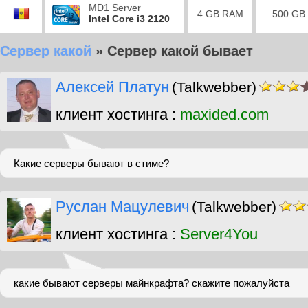
MD1 Server
4 GB RAM
500 GB
Intel Core i3 2120
Сервер какой
»
Сервер какой бывает
Алексей Платун
(Talkwebber)
клиент хостинга :
maxided.com
Какие серверы бывают в стиме?
Руслан Мацулевич
(Talkwebber)
клиент хостинга :
Server4You
какие бывают серверы майнкрафта? скажите пожалуйста