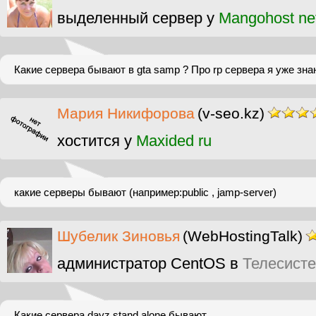
выделенный сервер у
Mangohost ne
Какие сервера бывают в gta samp ? Про rp сервера я уже зна
Мария Никифорова
(v-seo.kz)
хостится у
Maxided ru
какие серверы бывают (например:public , jamp-server)
Шубелик Зиновья
(WebHostingTalk)
администратор CentOS в
Телесист
Какие сервера dayz stand alone бывают