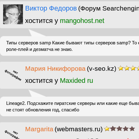
Виктор Федоров
(Форум Searchengi
хостится у
mangohost.net
Типы серверов samp Какие бывают типы серверов samp? То ес
роле-плей и дезматча не знаю.
Мария Никифорова
(v-seo.kz)
хостится у
Maxided ru
Lineage2. Подскажите пиратские серверы или какие еще быва
не стоят обновления год, спасибо
Margarita
(webmasters.ru)