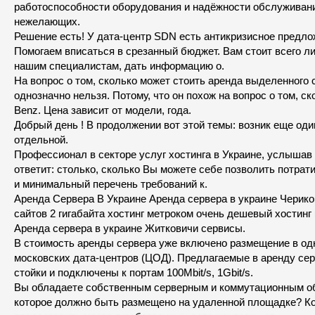
работоспособности оборудования и надëжности обслуживания
нежелающих.
Решение есть! У дата-центр SDN есть антикризисное предло
Помогаем вписаться в срезанный бюджет. Вам стоит всего л
нашим специалистам, дать информацию о.
На вопрос о том, сколько может стоить аренда выделенного 
однозначно нельзя. Потому, что он похож на вопрос о том, ск
Benz‎. Цена зависит от модели, года.
Добрый день ! В продолжении вот этой темы: возник еще оди
отдельной.
Профессионал в секторе услуг хостинга в Украине, услышав
ответит: столько, сколько Вы можете себе позволить потрати
и минимальный перечень требований к.
Аренда Сервера В Украине Аренда сервера в украине Черико
сайтов 2 гигабайта хостинг метроком очень дешевый хостинг 
Аренда сервера в украине Житковичи сервисы.
В стоимость аренды сервера уже включено размещение в од
московских дата-центров (ЦОД). Предлагаемые в аренду се
стойки и подключены к портам 100Mbit/s, 1Gbit/s.
Вы обладаете собственным серверным и коммутационным о
которое должно быть размещено на удаленной площадке? Ко