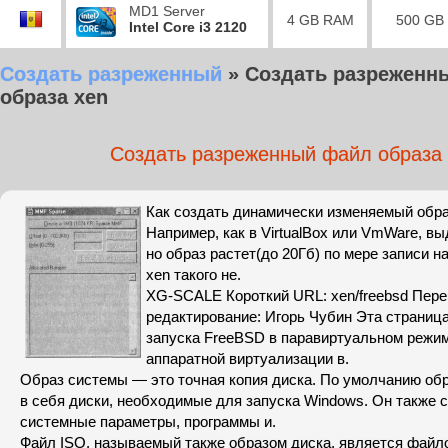
MD1 Server
4 GB RAM
500 GB
Intel Core i3 2120
Создать разреженный
»
Создать разреженн
образа xen
Создать разреженный файл образа
Как создать динамически изменяемый обра
Например, как в VirtualBox или VmWare, вы
но образ растет(до 20Гб) по мере записи на
xen такого не.
XG-SCALE Короткий URL: xen/freebsd Пере
редактирование: Игорь Чубин Эта страниц
запуска FreeBSD в паравиртуальном режим
аппаратной виртуализации в.
Образ системы — это точная копия диска. По умолчанию об
в себя диски, необходимые для запуска Windows. Он также 
системные параметры, программы и.
Файл ISO, называемый также образом диска, является фай