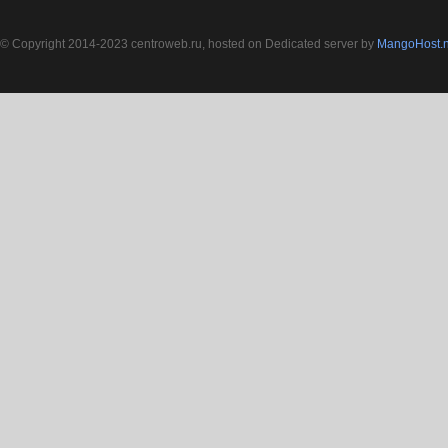
© Copyright 2014-2023 centroweb.ru, hosted on Dedicated server by
MangoHost.n