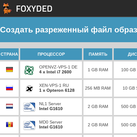
Создать разреженный файл образ
СТРАНА
ПРОЦЕССОР
ПАМЯТЬ
ДИС
OPENVZ-VPS-1 DE
1 GB RAM
100 GB
4 x Intel i7 2600
XEN-VPS-1 RU
256 MB RAM
10 GB
1 x Opteron 6128
NL1 Server
2 GB RAM
500 GB
Intel G1610
MD0 Server
2 GB RAM
500 GB
Intel G1610