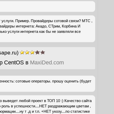
т услуги. Пример. Провайдеры сотовой связи? МТС ,
вайдеры интернета: Акадо, СТрим, Корбина И
лько услуги интернета как бы не заявляли все
sape.ru)
р CentOS в
MaxiDed.com
ленность: сотовые операторы. прошу оценить (будет
 выведет любой проект в ТОП 10 :) Качество сайта
 роль в успешности....НЕТ раздражающим цветам ,
мации....ну т .д и т.п. +НЕТ укозу....по статистике