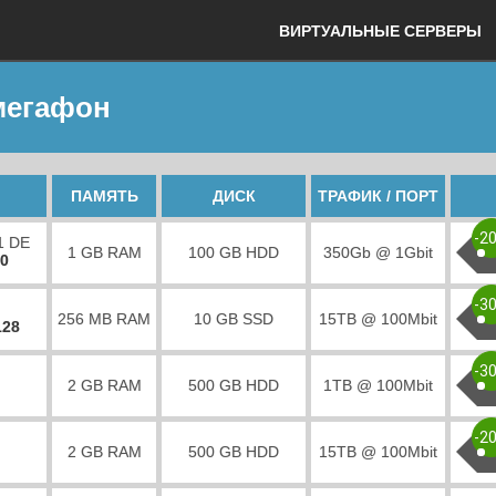
ВИРТУАЛЬНЫЕ СЕРВЕРЫ
 мегафон
ПАМЯТЬ
ДИСК
ТРАФИК / ПОРТ
-2
1 DE
1 GB RAM
100 GB HDD
350Gb @ 1Gbit
00
-3
256 MB RAM
10 GB SSD
15TB @ 100Mbit
128
-3
2 GB RAM
500 GB HDD
1TB @ 100Mbit
-2
2 GB RAM
500 GB HDD
15TB @ 100Mbit