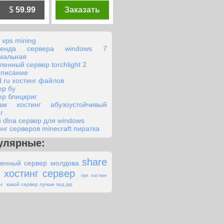
$
59.99
Заказать
 vps mining
ренда сервера windows 7
мальная
ленный сервер torchlight 2
описание
d ru хостинг файлов
ер бу
ер блицкриг
ам хостинг абузоустойчивый
г
й dlna сервер для windows
инг серверов minecraft пиратка
улярные:
share
енный сервер молдова
t хостинг сервер
vps хостинг
какой сервер лучше под jsp
ск