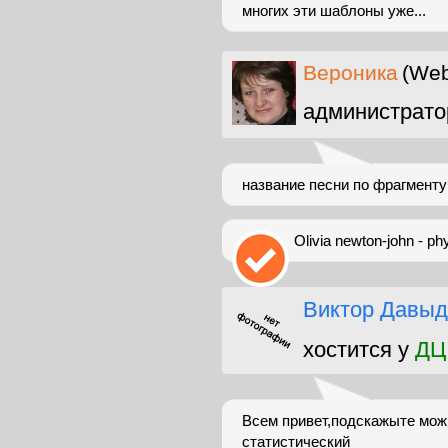
многих эти шаблоны уже...
Вероника
(Web
администрато
название песни по фрагменту
Olivia newton-john - ph
Виктор Давыд
хостится у
ДЦ
Всем привет,подскажыте можн
статистический