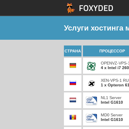
Услуги хостинга
СТРАНА
ПРОЦЕССОР
OPENVZ-VPS-
4 x Intel i7 26
XEN-VPS-1 RU
1 x Opteron 6
NL1 Server
Intel G1610
MD0 Server
Intel G1610