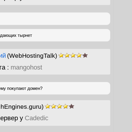
здающих тырнет
ий
(WebHostingTalk)
га :
mangohost
ему покупают домен?
chEngines.guru)
ервер у
Cadedic