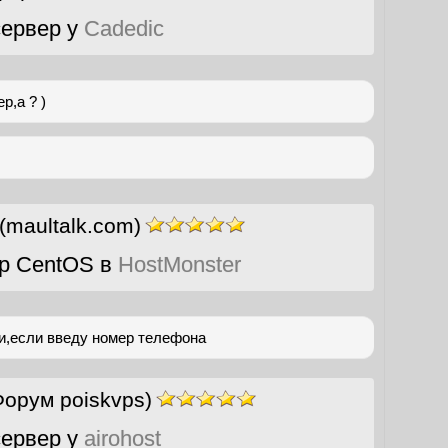
ервер у
Cadedic
р,а ? )
(maultalk.com)
р CentOS в
HostMonster
и,если введу номер телефона
Форум poiskvps)
ервер у
airohost