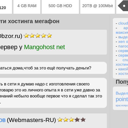
4 GB RAM
500 GB HDD
20TB @ 100Mbit
2120
ги хостинга мегафон
-
cloud
-
а
макси
bzor.ru)
-
выде
-
xen 
ервер у
Mangohost net
-
naro
-
серв
-
серв
-
сп
хостин
ться дома,чтоб за это ещё получать деньги?
-
како
-
хост
Поп
ь в сети я думаю надо с изготовления своего
говарю это из личного опыта я в сети уже давно за
Выдел
 знаний небыло вообще первое что я сделал так это
poin
.
краснояр
ов
(Webmasters-RU)