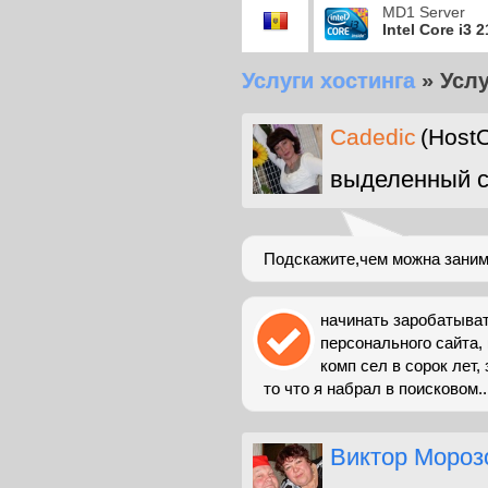
MD1 Server
Intel Core i3 
Услуги хостинга
»
Услу
Cadedic
(HostO
выделенный с
Подскажите,чем можна занима
начинать заробатыват
персонального сайта, 
комп сел в сорок лет,
то что я набрал в поисковом..
Виктор Мороз