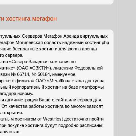
ги хостинга мегафон
ртуальных Серверов Мегафон Аренда виртуальных
егафон Могилевская область надежный хостинг php
лучшие бесплатные хостинги для joomla аренда
го сервера.
тво «Северо-Западная компания по
матике» (ОАО «СЗКТИ»), лицензии Федеральной
связи № 66714, № 50184, именуемое.
ирского филиала ОАО «МегаФон» стала доступна
льный корпоративный хостинг на базе платформы
лагодаря новому.
ля администрации Вашего сайта или сервер для
 От качества работы хостинга во многом зависят
ь открытия.
латным хостингом от WestHost достаточно пройти
при покупке хостинга будут подробно расписаны!
ариантах.