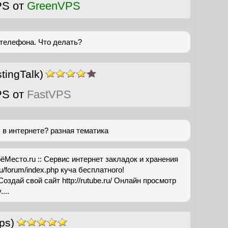
PS от
GreenVPS
 телефона. Что делать?
ingTalk)
PS от
FastVPS
 в интернете? разная тематика
оёМесто.ru :: Сервис интернет закладок и хранения
.ru/forum/index.php куча бесплатного!
/ Создай свой сайт http://rutube.ru/ Онлайн просмотр
...
ps)