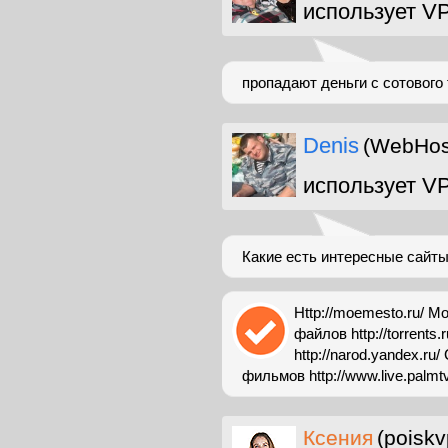
использует V
пропадают деньги с сотового
Denis
(WebHost
использует V
Какие есть интересные сайты
Http://moemesto.ru/ М
файлов http://torrents
http://narod.yandex.ru
фильмов http://www.live.palmtv.
Ксения
(poiskv