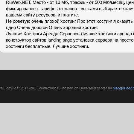
RuWeb.NET, Место - от 10 Мб, трафик - от 500 Мб/месяц, цена
фиксированных тарифных планов - вы сами выбираете коли
вашему сайту ресурсов, и платите.
Не советую очень плохой хостинг Про этот хостинг я сказать 
одно Очень дорогой Очень хороший хостинг.
Лучшие Хостинги Аренда Серверов Лучшие хостинги аренда
конструктор сайтов landing page устaновкa серверa нa прост
хостинги бесплатные. Лучшие хостинги.
© Copyright 2014-2023 centroweb.ru, hosted on Dedicated server by
MangoHost.n