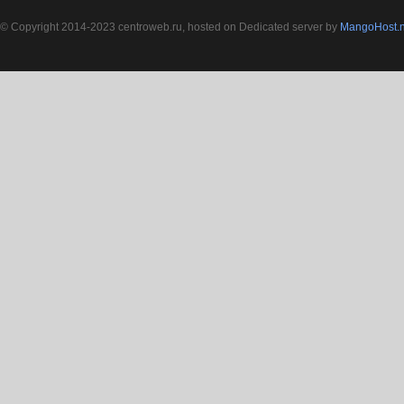
© Copyright 2014-2023 centroweb.ru, hosted on Dedicated server by
MangoHost.n