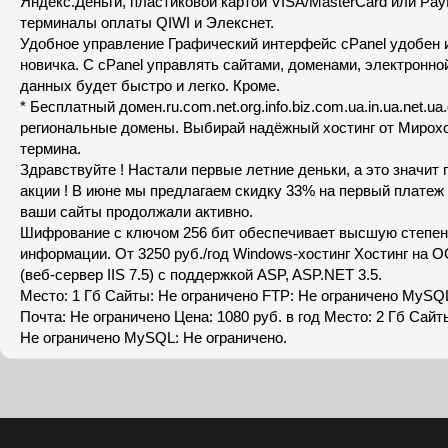
Яндекс.Деньги, пластиковой картой VISA/MasterCard или PayP
терминалы оплаты QIWI и Элекснет.
Удобное управление Графический интерфейс cPanel удобен 
новичка. С сPanel управлять сайтами, доменами, электронно
данных будет быстро и легко. Кроме.
* Бесплатный домен.ru.com.net.org.info.biz.com.ua.in.ua.net.ua
региональные домены. Выбирай надёжный хостинг от Мирохо
термина.
Здравствуйте ! Настали первые летние деньки, а это значит 
акции ! В июне мы предлагаем скидку 33% на первый платеж 
ваши сайты продолжали активно.
Шифрование с ключом 256 бит обеспечивает высшую степе
информации. От 3250 руб./год Windows-хостинг Хостинг на 
(веб-сервер IIS 7.5) с поддержкой ASP, ASP.NET 3.5.
Место: 1 Гб Сайты: Не ограничено FTP: Не ограничено MySQ
Почта: Не ограничено Цена: 1080 руб. в год Место: 2 Гб Сайт
Не ограничено MySQL: Не ограничено.