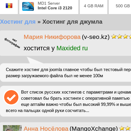
MD1 Server
4 GB RAM
500 GB
Intel Core i3 2120
Хостинг для
»
Хостинг для джумла
Мария Никифорова
(v-seo.kz)
хостится у
Maxided ru
Скажите хостинг для joomla главное чтобы был тестовый пе
размер загружаемого файла был не менее 100м
Вот список русских хостингов с параметрами и ценами
советовал бы брать хостинги с оперативной памятью
еще аптайм важно чтобы был высокий 99,99% и выше,
всего на пальцах одной руки сосчитать...
Анна Носёлова
(MangoXchange)