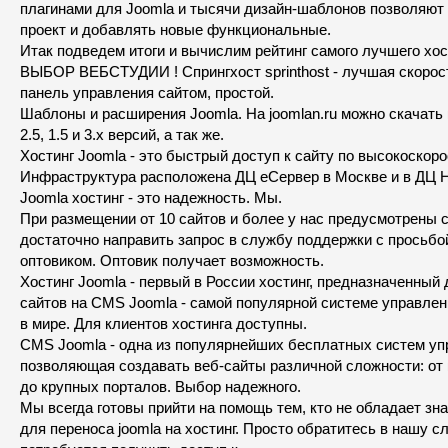
плагинами для Joomla и тысячи дизайн-шаблонов позволяют
проект и добавлять новые функциональные.
Итак подведем итоги и вычислим рейтинг самого лучшего хос
ВЫБОР ВЕБСТУДИИ ! Спрингхост sprinthost - лучшая скорос
панель управления сайтом, простой.
Шаблоны и расширения Joomla. На joomlan.ru можно скачать
2.5, 1.5 и 3.х версий, а так же.
Хостинг Joomla - это быстрый доступ к сайту по высокоскор
Инфраструктура расположена ДЦ еСервер в Москве и в ДЦ He
Joomla хостинг - это надежность. Мы.
При размещении от 10 сайтов и более у нас предусмотрены с
достаточно направить запрос в службу поддержки с просьбо
оптовиком. Оптовик получает возможность.
Хостинг Joomla - первый в России хостинг, предназначенный
сайтов на CMS Joomla - самой популярной системе управле
в мире. Для клиентов хостинга доступны.
CMS Joomla - одна из популярнейших бесплатных систем уп
позволяющая создавать веб-сайты различной сложности: от 
до крупных порталов. Выбор надежного.
Мы всегда готовы прийти на помощь тем, кто не обладает зн
для переноса joomla на хостинг. Просто обратитесь в нашу 