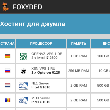
Хостинг для джумла
СТРАНА
ПРОЦЕССОР
ПАМЯТЬ
ДИС
OPENVZ-VPS-1 DE
1 GB RAM
100 GB
4 x Intel i7 2600
XEN-VPS-1 RU
256 MB RAM
10 GB
1 x Opteron 6128
NL1 Server
2 GB RAM
500 GB
Intel G1610
MD0 Server
2 GB RAM
500 GB
Intel G1610