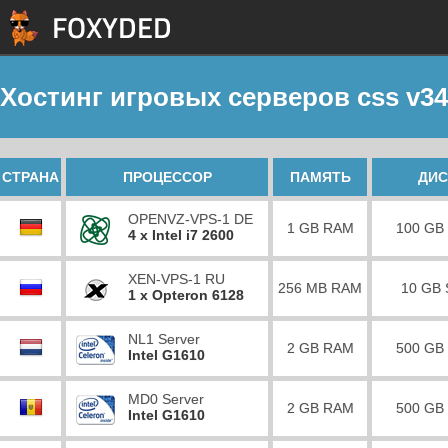
Хостинг игровых серверов css v34
СТРАНА
ПРОЦЕССОР
ПАМЯТЬ
ДИС
OPENVZ-VPS-1 DE
1 GB RAM
100 GB
4 x Intel i7 2600
XEN-VPS-1 RU
256 MB RAM
10 GB
1 x Opteron 6128
NL1 Server
2 GB RAM
500 GB
Intel G1610
MD0 Server
2 GB RAM
500 GB
Intel G1610