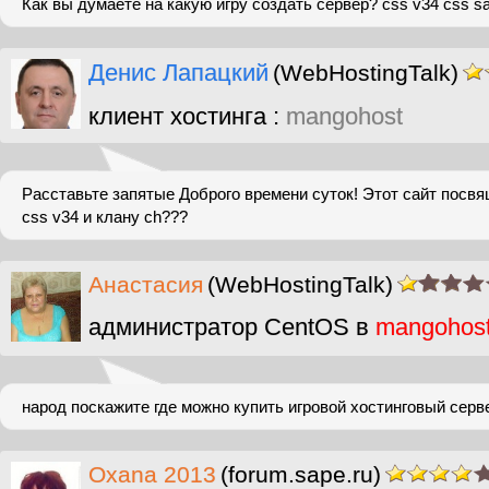
Как вы думаете на какую игру создать сервер? css v34 css sa
Денис Лапацкий
(WebHostingTalk)
клиент хостинга :
mangohost
Расставьте запятые Доброго времени суток! Этот сайт посв
css v34 и клану ch???
Анастасия
(WebHostingTalk)
администратор CentOS в
mangohos
народ поскажите где можно купить игровой хостинговый серв
Oxana 2013
(forum.sape.ru)