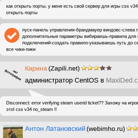
как открыть порты. у меня есть свой сервер для игры css v3
открыть порты
пуск-панель управления-брандмауер виндовс-слева 
дополнительные параметры вибираешь-правила для
подключений-создать правило-указываешь путь до с
все чики-пики
Карина
(Zapili.net)
администратор CentOS в
MaxiDed.
Disconnect: error verifying steam userid ticket?? Захожу на иг
это! css v34 no_steam !!
Антон Латановский
(webimho.ru)