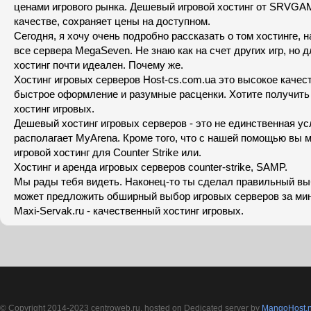
ценами игрового рынка. Дешевый игровой хостинг от SRVGA
качестве, сохраняет цены на доступном.
Сегодня, я хочу очень подробно рассказать о том хостинге, н
все сервера MegaSeven. Не знаю как на счет других игр, но д
хостинг почти идеален. Почему же.
Хостинг игровых серверов Host-cs.com.ua это высокое качес
быстрое оформление и разумные расценки. Хотите получить
хостинг игровых.
Дешевый хостинг игровых серверов - это не единственная ус
располагает MyArena. Кроме того, что с нашей помощью вы м
игровой хостинг для Counter Strike или.
Хостинг и аренда игровых серверов counter-strike, SAMP.
Мы рады тебя видеть. Наконец-то ты сделал правильный вы
может предложить обширный выбор игровых серверов за ми
Maxi-Servak.ru - качественный хостинг игровых.
© Copyright 2014-2023 centroweb.ru, hosted on Dedicated server by
MangoHost.n