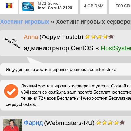
MD1 Server
4 GB RAM
500 GB
Intel Core i3 2120
Хостинг игровых
»
Хостинг игровых серверо
Anna
(Форум hostdb)
администратор CentOS в
HostSyst
Ищу дешовый хостинг игровых серверов counter-strike
Лучший хостинг игровых серверов myarena. Создай св
v34|steam,cs go,tf2,gta sa,minecraft) Бесплатное тест
течении 72 часов Бесплатный web хостинг Бесплатная 
ce,psychostats,...
Фарид
(Webmasters-RU)