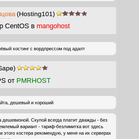
пцова
(Hosting101)
р CentOS в
mangohost
ёвый хостинг с вордпрессом под адалт
Sape)
PS от
PMRHOST
айта, дешевый и хороший
за дешевизной. Скупой всегда платит дважды - без
емлемый вариант - тариф-безлимитка вот здесь
сем этого хостера рекомендую, у меня на их серверах