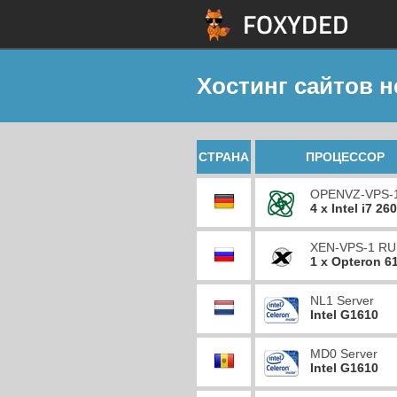
Хостинг сайтов н
СТРАНА
ПРОЦЕССОР
OPENVZ-VPS-
4 x Intel i7 26
XEN-VPS-1 RU
1 x Opteron 6
NL1 Server
Intel G1610
MD0 Server
Intel G1610