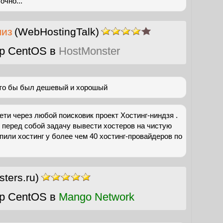
чно...
лиз
(WebHostingTalk)
р CentOS в
HostMonster
что бы был дешевый и хорошый
ети через любой поисковик проект Хостинг-ниндзя .
 перед собой задачу вывести хостеров на чистую
упили хостинг у более чем 40 хостинг-провайдеров по
ters.ru)
р CentOS в
Mango Network