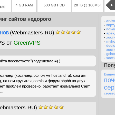
4 GB RAM
500 GB HDD
20TB @ 100Mbit
2120
инг сайтов недорого
-
arvix
-
вирт
-
поче
нов
(Webmasters-RU)
-
арен
-
хост
-
myhos
PS от
GreenVPS
-
dedi
-
хост
-
gsho
-
хост
айта посоветуете?(подешевле =) )
Поп
Выде
тланд (хостланд.рф. он же hostland.ru), сам им
по
, на нем крутится joomla и форум phpbb на двух
сер
 нет проблем проверено, работает нормально! Сайт
..
сервер
ebmasters-RU)