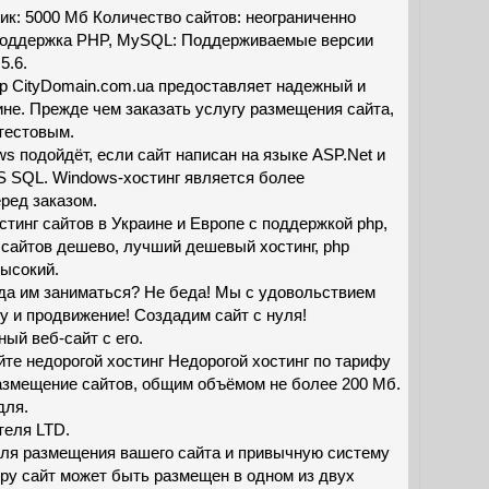
ик: 5000 Мб Количество сайтов: неограниченно
 Поддержка PHP, MySQL: Поддерживаемые версии
 5.6.
р CityDomain.com.ua предоставляет надежный и
ине. Прежде чем заказать услугу размещения сайта,
тестовым.
s подойдёт, если сайт написан на языке ASP.Net и
S SQL. Windows-хостинг является более
ред заказом.
тинг сайтов в Украине и Европе с поддержкой php,
г сайтов дешево, лучший дешевый хостинг, php
высокий.
огда им заниматься? Не беда! Мы с удовольствием
 и продвижение! Создадим сайт с нуля!
ый веб-сайт с его.
те недорогой хостинг Недорогой хостинг по тарифу
размещение сайтов, общим объёмом не более 200 Мб.
для.
теля LTD.
ля размещения вашего сайта и привычную систему
ру сайт может быть размещен в одном из двух