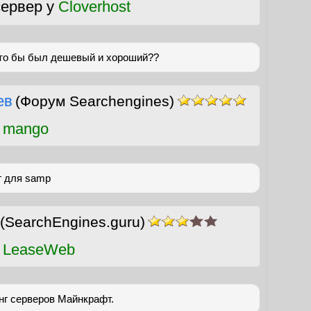
ервер у
Cloverhost
что бы был дешевый и хороший??
ев
(Форум Searchengines)
 mango
г для samp
(SearchEngines.guru)
 LeaseWeb
нг серверов Майнкрафт.