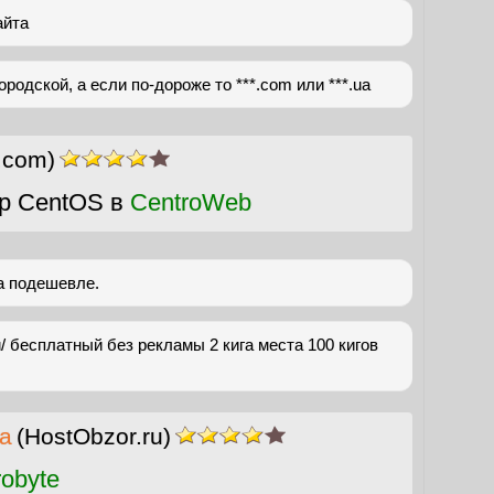
айта
ородской, а если по-дороже то ***.com или ***.ua
r.com)
р CentOS в
CentroWeb
а подешевле.
ru/ бесплатный без рекламы 2 кига места 100 кигов
а
(HostObzor.ru)
obyte