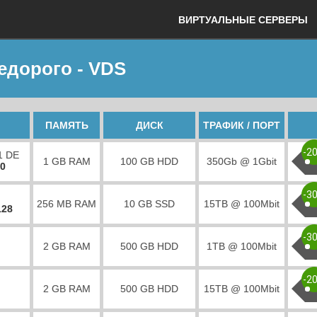
ВИРТУАЛЬНЫЕ СЕРВЕРЫ
едорого - VDS
ПАМЯТЬ
ДИСК
ТРАФИК / ПОРТ
-2
1 DE
1 GB RAM
100 GB HDD
350Gb @ 1Gbit
00
-3
256 MB RAM
10 GB SSD
15TB @ 100Mbit
128
-3
2 GB RAM
500 GB HDD
1TB @ 100Mbit
-2
2 GB RAM
500 GB HDD
15TB @ 100Mbit