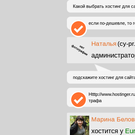
Какой выбрать хостинг для с
если по-дешевле, то г
Наталья
(cy-p
администрато
подскажите хостинг для сайт
Htttp://www.hostinger.
трафа
Марина Белов
хостится у
Eur