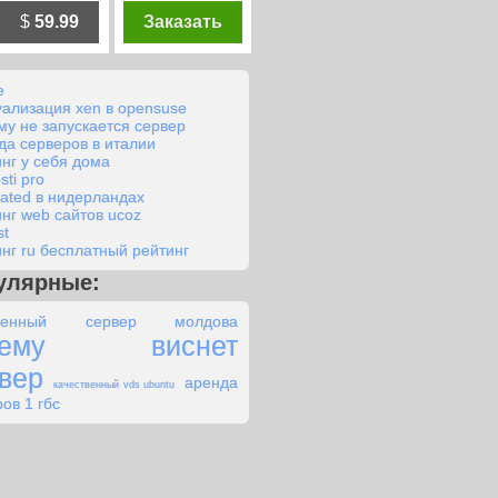
$
59.99
Заказать
e
уализация xen в opensuse
му не запускается сервер
да серверов в италии
инг у себя дома
ti pro
cated в нидерландах
инг web сайтов ucoz
st
инг ru бесплатный рейтинг
улярные:
ленный сервер молдова
чему виснет
вер
аренда
качественный vds ubuntu
ов 1 гбс