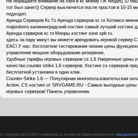
Не обращайте внимание на лаги в кс моему ПК пиздец :D пиш
тот был занят)) Сервер выключится после простоя в 10-15 м
подходят.
Аренда Серверов Кс Го Аренда серверов кс го Хотимск мнени
majordomo калининградский хостинг самый лучший хостинг д
Аренда серверов кс го Миоры хостинг зоне spb ru.
здесь за пару минут вы можете арендовать игровой сервер C
EAC! У нас: бесплатное тестирование низкие цены функцио
управления мощное оборудование резервное.
Удобные тарифы игровых серверов cs 1.6 Умеренные цены и
качество counter strike 1.6 серверов. Хостинг cs серверов п
бесплатной установки в один клик.
Counter-Strike 1.6 — Популярная многопользовательская онла
Action. CS хостинг от SRVGAME.RU - Cамые выгодные цены 
игровых серверов! Панель управления.
© Copyright 2014-2023 centroweb.ru, hosted on Dedicated server by
MangoHost.n