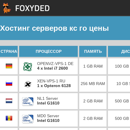
Хостинг серверов кс го цены
СТРАНА
ПРОЦЕССОР
ПАМЯТЬ
ДИС
OPENVZ-VPS-1 DE
1 GB RAM
100 GB
4 x Intel i7 2600
XEN-VPS-1 RU
256 MB RAM
10 GB
1 x Opteron 6128
NL1 Server
2 GB RAM
500 GB
Intel G1610
MD0 Server
2 GB RAM
500 GB
Intel G1610