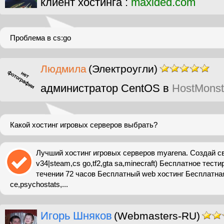
клиент хостинга :
maxided.com
Проблема в cs:go
Людмила
(Электроугли)
администратор CentOS в
HostMonst
Какой хостинг игровых серверов выбрать?
Лучший хостинг игровых серверов myarena. Создай св
v34|steam,cs go,tf2,gta sa,minecraft) Бесплатное тест
течении 72 часов Бесплатный web хостинг Бесплатная 
ce,psychostats,...
Игорь Шняков
(Webmasters-RU)