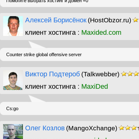
Помогите выбрать хостинг и домен =0
Алексей Борисёнок
(HostObzor.ru)
клиент хостинга :
Maxided.com
Counter strike global offensive server
Виктор Подтероб
(Talkwebber)
клиент хостинга :
MaxiDed
Cs:go
Олег Козлов
(MangoXchange)