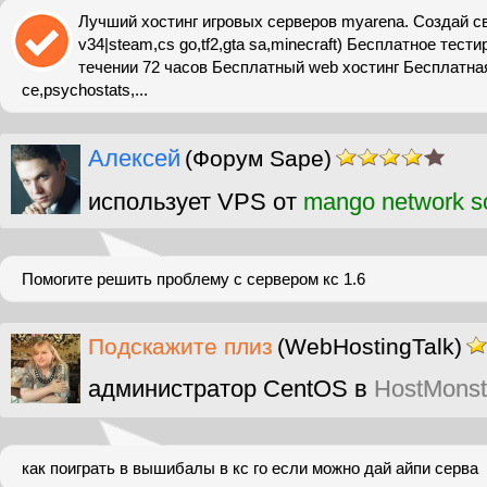
Лучший хостинг игровых серверов myarena. Создай св
v34|steam,cs go,tf2,gta sa,minecraft) Бесплатное тест
течении 72 часов Бесплатный web хостинг Бесплатная 
ce,psychostats,...
Алексей
(Форум Sape)
использует VPS от
mango network so
Помогите решить проблему с сервером кс 1.6
Подскажите плиз
(WebHostingTalk)
администратор CentOS в
HostMonst
как поиграть в вышибалы в кс го если можно дай айпи серва