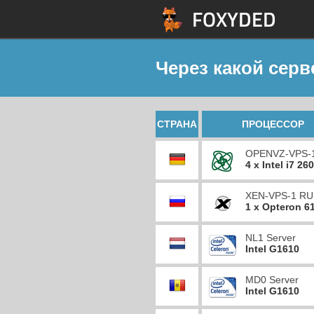
Через какой серв
СТРАНА
ПРОЦЕССОР
OPENVZ-VPS-
4 x Intel i7 26
XEN-VPS-1 RU
1 x Opteron 6
NL1 Server
Intel G1610
MD0 Server
Intel G1610