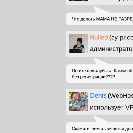
Что делать МАМА НЕ РАЗ
Nulled
(cy-pr.c
администрато
Погите пожалуйста! Каким о
без регистриции????
Denis
(WebHost
использует V
Скажите, чем отличается добр