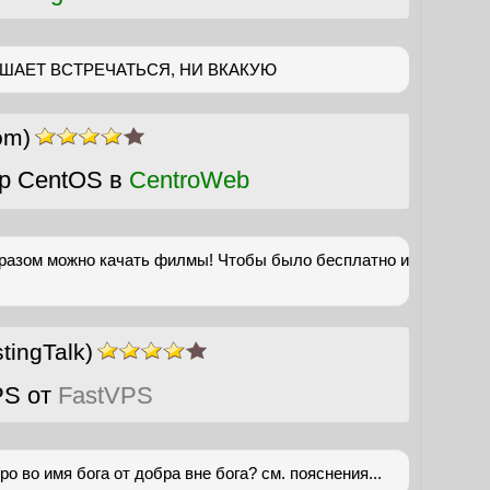
РЕШАЕТ ВСТРЕЧАТЬСЯ, НИ ВКАКУЮ
om)
р CentOS в
CentroWeb
бразом можно качать филмы! Чтобы было бесплатно и
ingTalk)
PS от
FastVPS
о во имя бога от добра вне бога? см. пояснения...