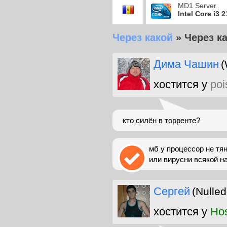
MD1 Server
Intel Core i3 
Через какой
»
Через к
Дима Чашин
(
хостится у
poi
кто силён в торренте?
мб у процессор не тя
или вирусни всякой н
Сергей
(Nulled
хостится у
Ho