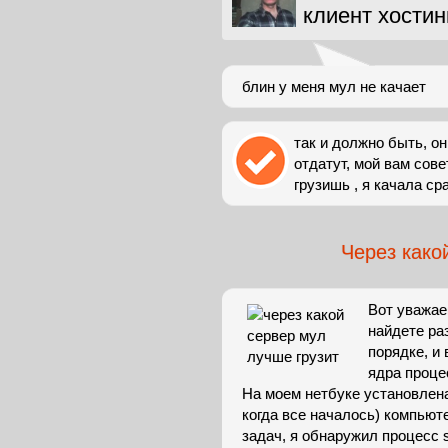
клиент хостин
блин у меня мул не качает
так и должно быть, он
отдатут, мой вам сове
грузишь , я качала ср
Через како
Вот уважае
найдете раз
порядке, и
ядра проце
На моем нетбуке установлена
когда все началось) компьют
задач, я обнаружил процесс s