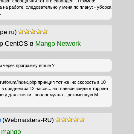
елают сообща или тот кто свободен... Пример:
 на работе, следовательно у меня по плану: - уборка
.
pe.ru)
р CentOS в
Mango Network
м через программу emule ?
le.ru/forum/index.php принцип тот же ,но скорость в 10
 в среднем за 12 часов... на главной зайди в торрент
огу для скачки...аналог мулла... рекомендую М-
в
(Webmasters-RU)
 mango