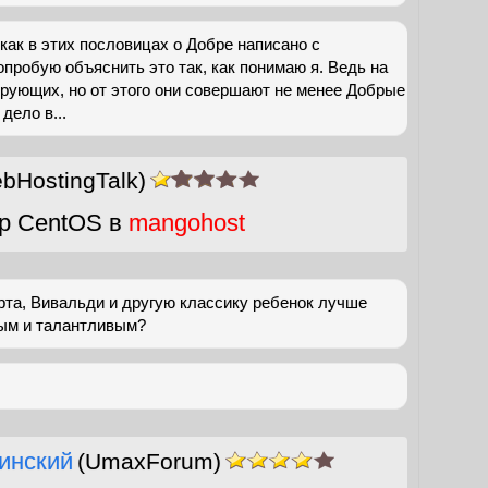
 как в этих пословицах о Добре написано с
опробую объяснить это так, как понимаю я. Ведь на
рующих, но от этого они совершают не менее Добрые
дело в...
bHostingTalk)
р CentOS в
mangohost
рта, Вивальди и другую классику ребенок лучше
ным и талантливым?
инский
(UmaxForum)