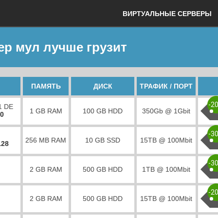
ВИРТУАЛЬНЫЕ СЕРВЕРЫ
ер мул лучше грузит
ПАМЯТЬ
ДИСК
ТРАФИК / ПОРТ
-2
1 DE
1 GB RAM
100 GB HDD
350Gb @ 1Gbit
00
-3
256 MB RAM
10 GB SSD
15TB @ 100Mbit
128
-3
2 GB RAM
500 GB HDD
1TB @ 100Mbit
-2
2 GB RAM
500 GB HDD
15TB @ 100Mbit