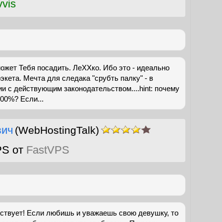
vis
может Тебя посадить. ЛеХХко. Ибо это - идеально
экета. Мечта для следака "срубть палку" - в
 с действующим законодательством....hint: почему
00%? Если...
вич
(WebHostingTalk)
PS от
FastVPS
ствует! Если любишь и уважаешь свою девушку, то