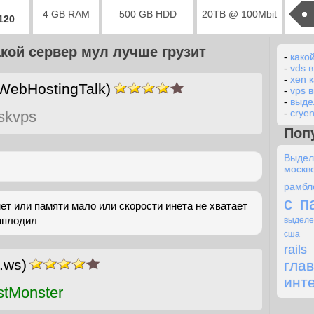
4 GB RAM
500 GB HDD
20TB @ 100Mbit
2120
акой сервер мул лучше грузит
-
како
-
vds в
-
xen 
WebHostingTalk)
-
vps в
-
выде
-
crye
skvps
Поп
Выдел
моск
рамбл
с п
нет или памяти мало или скорости инета не хватает
аплодил
выд
сша
rails
.ws)
гл
инт
stMonster