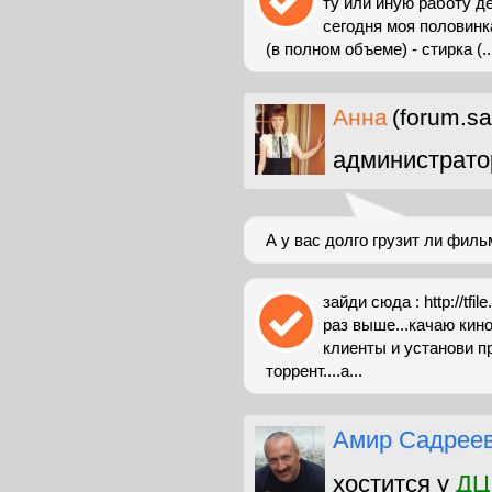
ту или иную работу д
сегодня моя половинка
(в полном объеме) - стирка (..
Анна
(forum.sa
администрато
А у вас долго грузит ли филь
зайди сюда : http://tfi
раз выше...качаю кино
клиенты и установи пр
торрент....а...
Амир Садрее
хостится у
ДЦ