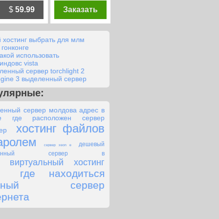
$
59.99
Заказать
й хостинг выбрать для млм
 гонконге
какой использовать
индовс vista
ленный сервер torchlight 2
ngine 3 выделенный сервер
улярные:
енный сервер молдова
адрес в
ве где расположен сервер
хостинг файлов
ер
аролем
дешевый
сервер xeon e
еленный сервер в
виртуальный хостинг
где находиться
авный сервер
ернета