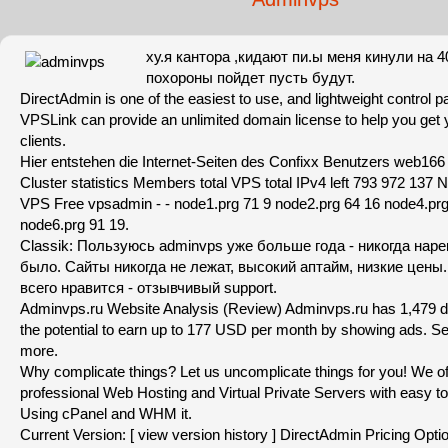
ху.я кантора ,кидают пи.ы меня кинули на 4
похороны пойдет пусть будут.
DirectAdmin is one of the easiest to use, and lightweight control p
VPSLink can provide an unlimited domain license to help you get 
clients.
Hier entstehen die Internet-Seiten des Confixx Benutzers web166 
Cluster statistics Members total VPS total IPv4 left 793 972 13
VPS Free vpsadmin - - node1.prg 71 9 node2.prg 64 16 node4.prg
node6.prg 91 19.
Classik: Пользуюсь adminvps уже больше года - никогда наре
было. Сайты никогда не лежат, высокий аптайм, низкие цены
всего нравится - отзывчивый support.
Adminvps.ru Website Analysis (Review) Adminvps.ru has 1,479 dai
the potential to earn up to 177 USD per month by showing ads. See t
more.
Why complicate things? Let us uncomplicate things for you! We o
professional Web Hosting and Virtual Private Servers with easy to
Using cPanel and WHM it.
Current Version: [ view version history ] DirectAdmin Pricing Optio