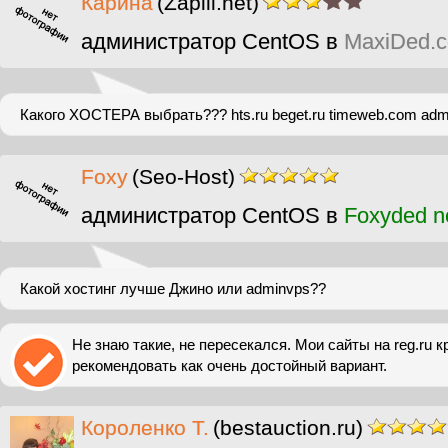
Карина
(Zapili.net)
администратор CentOS в
MaxiDed.
Какого ХОСТЕРА выбрать??? hts.ru beget.ru timeweb.com admin
Foxy
(Seo-Host)
администратор CentOS в
Foxyded n
Какой хостинг лучше Джино или adminvps??
Не знаю такие, не пересекался. Мои сайты на reg.ru кр
рекомендовать как очень достойный вариант.
Короленко Т.
(bestauction.ru)