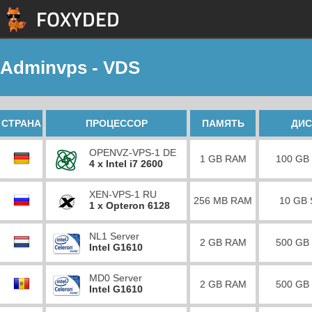
Adminvps - VDS
СТРАНА
ПРОЦЕССОР
ПАМЯТЬ
ДИС
OPENVZ-VPS-1 DE
1 GB RAM
100 GB
4 x Intel i7 2600
XEN-VPS-1 RU
256 MB RAM
10 GB
1 x Opteron 6128
NL1 Server
2 GB RAM
500 GB
Intel G1610
MD0 Server
2 GB RAM
500 GB
Intel G1610