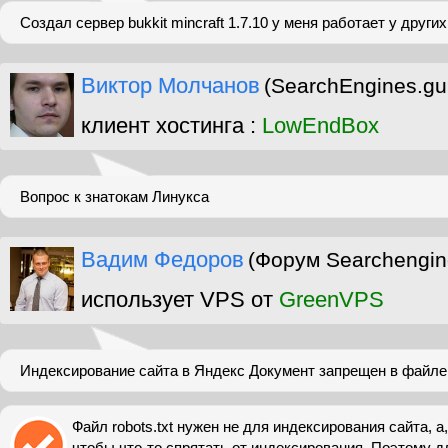
Создал сервер bukkit mincraft 1.7.10 у меня работает у других
Виктор Молчанов
(SearchEngines.gu
клиент хостинга :
LowEndBox
Вопрос к знатокам Линукса
Вадим Федоров
(Форум Searchengin
использует VPS от
GreenVPS
Индексирование сайта в Яндекс Документ запрещен в файле r
Файл robots.txt нужен не для индексирования сайта, а,
чтобы что-то спрятать от индексирования. Поэтому д