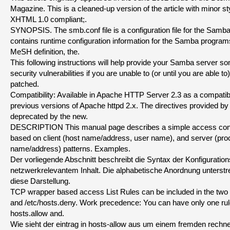
Magazine. This is a cleaned-up version of the article with minor st
XHTML 1.0 compliant;.
SYNOPSIS. The smb.conf file is a configuration file for the Samba
contains runtime configuration information for the Samba programs
MeSH definition, the.
This following instructions will help provide your Samba server so
security vulnerabilities if you are unable to (or until you are able t
patched.
Compatibility: Available in Apache HTTP Server 2.3 as a compatibi
previous versions of Apache httpd 2.x. The directives provided b
deprecated by the new.
DESCRIPTION This manual page describes a simple access contr
based on client (host name/address, user name), and server (pr
name/address) patterns. Examples.
Der vorliegende Abschnitt beschreibt die Syntax der Konfigurations
netzwerkrelevantem Inhalt. Die alphabetische Anordnung unterstr
diese Darstellung.
TCP wrapper based access List Rules can be included in the two fi
and /etc/hosts.deny. Work precedence: You can have only one rule
hosts.allow and.
Wie sieht der eintrag in hosts-allow aus um einem fremden rechner