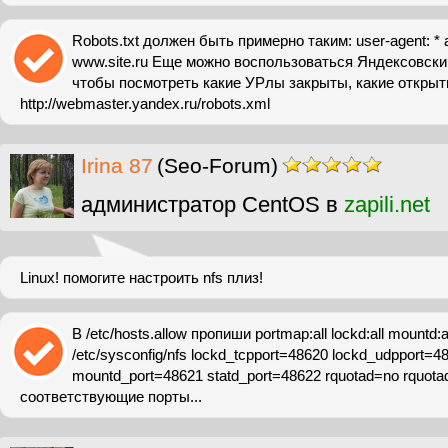
Robots.txt должен быть примерно таким: user-agent: * al
www.site.ru Еще можно воспользоваться Яндексовски
чтобы посмотреть какие УРлы закрыты, какие открыт
http://webmaster.yandex.ru/robots.xml
Irina 87
(Seo-Forum)
администратор CentOS в
zapili.net
Linux! помогите настроить nfs плиз!
В /etc/hosts.allow пропиши portmap:all lockd:all mountd:all
/etc/sysconfig/nfs lockd_tcpport=48620 lockd_udpport=4
mountd_port=48621 statd_port=48622 rquotad=no rquota
соответствующие порты...