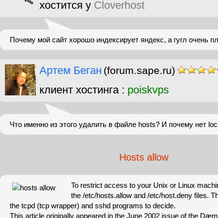
хостится у
Cloverhost
Почему мой сайт хорошо индексирует яндекс, а гугл очень п
Артем Беган
(forum.sape.ru)
клиент хостинга :
poiskvps
Что именно из этого удалить в файле hosts? И почему нет loc
Hosts allow
To restrict access to your Unix or Linux mach
the /etc/hosts.allow and /etc/host.deny files. T
the tcpd (tcp wrapper) and sshd programs to decide.
This article originally appeared in the June 2002 issue of the D