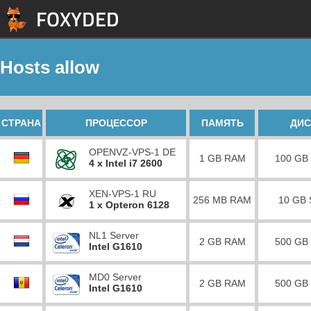
Hosts allow
СТРАНА
ПРОЦЕССОР
ПАМЯТЬ
ДИС
OPENVZ-VPS-1 DE
1 GB RAM
100 GB
4 x Intel i7 2600
XEN-VPS-1 RU
256 MB RAM
10 GB
1 x Opteron 6128
NL1 Server
2 GB RAM
500 GB
Intel G1610
MD0 Server
2 GB RAM
500 GB
Intel G1610