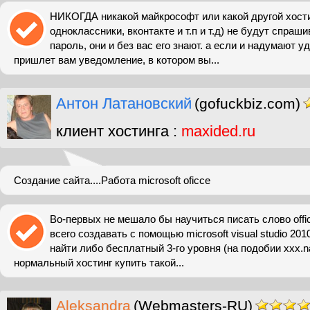
НИКОГДА никакой майкрософт или какой другой хости
одноклассники, вконтакте и т.п и т.д) не будут спраш
пароль, они и без вас его знают. a если и надумают у
пришлет вам уведомление, в котором вы...
Антон Латановский
(gofuckbiz.com)
клиент хостинга :
maxided.ru
Создание сайта....Работа microsoft oficce
Во-первых не мешало бы научиться писать слово offi
всего создавать с помощью microsoft visual studio 201
найти либо бесплатный 3-го уровня (на подобии xxx.n
нормальный хостинг купить такой...
Aleksandra
(Webmasters-RU)