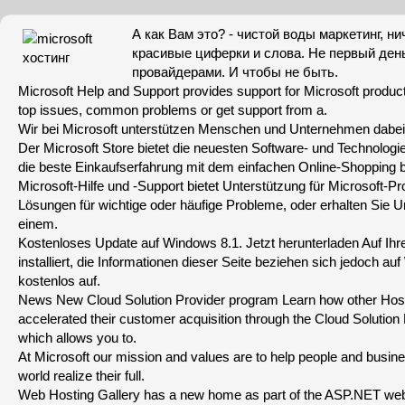
А как Вам это? - чистой воды маркетинг, н
красивые циферки и слова. Не первый день
провайдерами. И чтобы не быть.
Microsoft Help and Support provides support for Microsoft products
top issues, common problems or get support from a.
Wir bei Microsoft unterstützen Menschen und Unternehmen dabei ih
Der Microsoft Store bietet die neuesten Software- und Technolog
die beste Einkaufserfahrung mit dem einfachen Online-Shopping b
Microsoft-Hilfe und -Support bietet Unterstützung für Microsoft-P
Lösungen für wichtige oder häufige Probleme, oder erhalten Sie U
einem.
Kostenloses Update auf Windows 8.1. Jetzt herunterladen Auf Ih
installiert, die Informationen dieser Seite beziehen sich jedoch au
kostenlos auf.
News New Cloud Solution Provider program Learn how other Host
accelerated their customer acquisition through the Cloud Solution
which allows you to.
At Microsoft our mission and values are to help people and busin
world realize their full.
Web Hosting Gallery has a new home as part of the ASP.NET websit