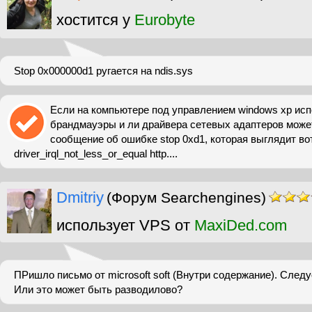
хостится у
Eurobyte
Stop 0x000000d1 ругается на ndis.sys
Если на компьютере под управлением windows xp ис
брандмауэры и ли драйвера сетевых адаптеров може
сообщение об ошибке stop 0xd1, которая выглядит вот
driver_irql_not_less_or_equal http....
Dmitriy
(Форум Searchengines)
использует VPS от
MaxiDed.com
ПРишло письмо от microsoft soft (Внутри содержание). Следу
Или это может быть разводилово?