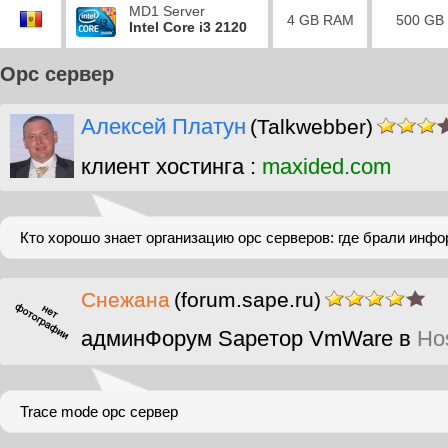
MD1 Server
4 GB RAM
500 GB
Intel Core i3 2120
Opc сервер
Алексей Платун
(Talkwebber)
клиент хостинга :
maxided.com
Кто хорошо знает организацию opc серверов: где брали инф
Снежана
(forum.sape.ru)
админФорум Sapeтор VmWare в
Ho
Trace mode opc сервер