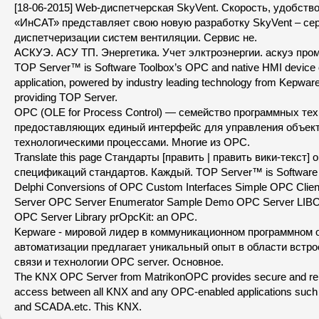
[18-06-2015] Web-диспетчерская SkyVent. Скорость, удобство
«ИнСАТ» представляет свою новую разработку SkyVent – се
диспетчеризации систем вентиляции. Сервис не.
АСКУЭ. АСУ ТП. Энергетика. Учет элктроэнергии. аскуэ пр
TOP Server™ is Software Toolbox’s OPC and native HMI device c
application, powered by industry leading technology from Kepware.
providing TOP Server.
OPC (OLE for Process Control) — семейство программных тех
предоставляющих единый интерфейс для управления объект
технологическими процессами. Многие из OPC.
Translate this page Стандарты [править | править вики-текст]
спецификаций стандартов. Каждый. TOP Server™ is Software 
Delphi Conversions of OPC Custom Interfaces Simple OPC Cli
Server OPC Server Enumerator Sample Demo OPC Server LIBO
OPC Server Library prOpcKit: an OPC.
Kepware - мировой лидер в коммуникационном программном 
автоматизации предлагает уникальный опыт в области встр
связи и технологии ОРС server. Основное.
The KNX OPC Server from MatrikonOPC provides secure and relia
access between all KNX and any OPC-enabled applications such 
and SCADA.etc. This KNX.