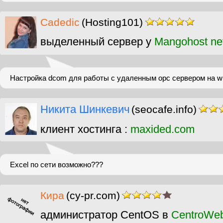
Cadedic
(Hosting101)
выделенный сервер у
Mangohost ne
Настройка dcom для работы с удаленным opc сервером на w
Никита Шинкевич
(seocafe.info)
клиент хостинга :
maxided.com
Excel по сети возможно???
Кира
(cy-pr.com)
администратор CentOS в
CentroWe