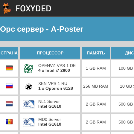
Opc сервер - A-Poster
СТРАНА
ПРОЦЕССОР
ПАМЯТЬ
ДИС
OPENVZ-VPS-1 DE
1 GB RAM
100 GB
4 x Intel i7 2600
XEN-VPS-1 RU
256 MB RAM
10 GB
1 x Opteron 6128
NL1 Server
2 GB RAM
500 GB
Intel G1610
MD0 Server
2 GB RAM
500 GB
Intel G1610