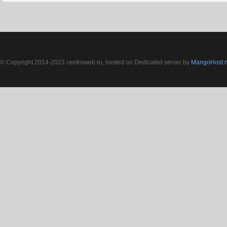
© Copyright 2014-2023 centroweb.ru, hosted on Dedicated server by
MangoHost.n