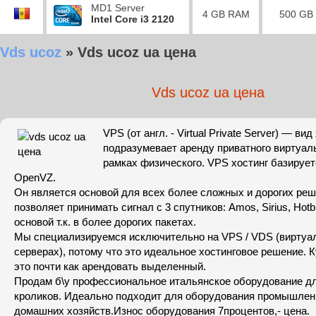
MD1 Server
4 GB RAM
500 GB
Intel Core i3 2120
Vds ucoz
»
Vds ucoz ua цена
Vds ucoz ua цена
VPS (от англ. - Virtual Private Server) — ви
подразумевает аренду приватного виртуаль
рамках физического. VPS хостинг базирует
OpenVZ.
Он является основой для всех более сложных и дорогих реш
позволяет принимать сигнал с 3 спутников: Amos, Sirius, Hotb
основой т.к. в более дорогих пакетах.
Мы специализируемся исключительно на VPS / VDS (вирту
серверах), потому что это идеальное хостинговое решение. 
это почти как арендовать выделенный.
Продам б\у профессиональное итальянское оборудование д
кроликов. Идеально подходит для оборудования промышле
домашних хозяйств.Износ оборудования 7процентов,- цена.