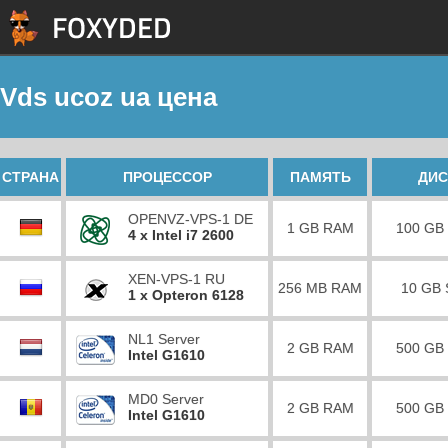
Vds ucoz ua цена
СТРАНА
ПРОЦЕССОР
ПАМЯТЬ
ДИС
OPENVZ-VPS-1 DE
1 GB RAM
100 GB
4 x Intel i7 2600
XEN-VPS-1 RU
256 MB RAM
10 GB
1 x Opteron 6128
NL1 Server
2 GB RAM
500 GB
Intel G1610
MD0 Server
2 GB RAM
500 GB
Intel G1610