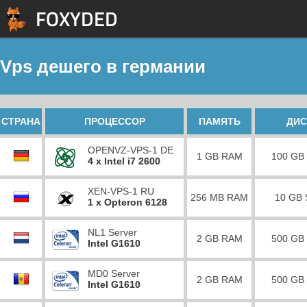
Vps дешего в германии
СТРАНА
ПРОЦЕССОР
ПАМЯТЬ
ДИС
OPENVZ-VPS-1 DE
1 GB RAM
100 GB
4 x Intel i7 2600
XEN-VPS-1 RU
256 MB RAM
10 GB
1 x Opteron 6128
NL1 Server
2 GB RAM
500 GB
Intel G1610
MD0 Server
2 GB RAM
500 GB
Intel G1610