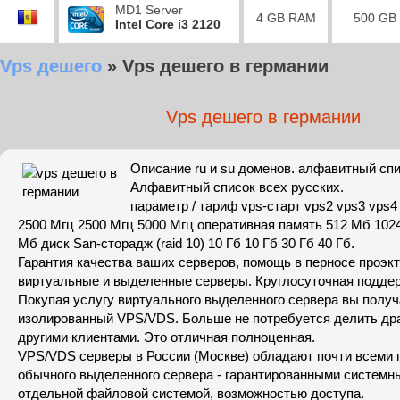
MD1 Server
4 GB RAM
500 GB
Intel Core i3 2120
Vps дешего
»
Vps дешего в германии
Vps дешего в германии
Описание ru и su доменов. алфавитный сп
Алфавитный список всех русских.
параметр / тариф vps-старт vps2 vps3 vps
2500 Мгц 2500 Мгц 5000 Мгц оперативная память 512 Мб 102
Мб диск San-сторадж (raid 10) 10 Гб 10 Гб 30 Гб 40 Гб.
Гарантия качества ваших серверов, помощь в перносе проэк
виртуальные и выделенные серверы. Круглосуточная подде
Покупая услугу виртуального выделенного сервера вы получ
изолированный VPS/VDS. Больше не потребуется делить др
другими клиентами. Это отличная полноценная.
VPS/VDS серверы в России (Москве) обладают почти всеми
обычного выделенного сервера - гарантированными системн
отдельной файловой системой, возможностью доступа.