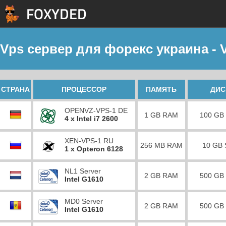
Vps сервер для форекс украина - 
СТРАНА
ПРОЦЕССОР
ПАМЯТЬ
ДИС
OPENVZ-VPS-1 DE
1 GB RAM
100 GB
4 x Intel i7 2600
XEN-VPS-1 RU
256 MB RAM
10 GB
1 x Opteron 6128
NL1 Server
2 GB RAM
500 GB
Intel G1610
MD0 Server
2 GB RAM
500 GB
Intel G1610