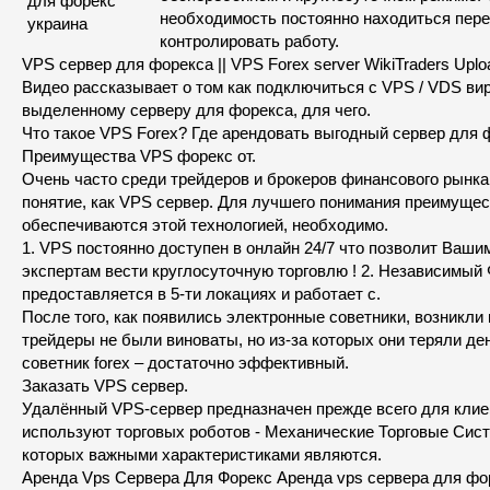
необходимость постоянно находиться пер
контролировать работу.
VPS сервер для форекса || VPS Forex server WikiTraders Uplo
Видео рассказывает о том как подключиться с VPS / VDS ви
выделенному серверу для форекса, для чего.
Что такое VPS Forex? Где арендовать выгодный сервер для 
Преимущества VPS форекс от.
Очень часто среди трейдеров и брокеров финансового рынка
понятие, как VPS сервер. Для лучшего понимания преимущес
обеспечиваются этой технологией, необходимо.
1. VPS постоянно доступен в онлайн 24/7 что позволит Ваши
экспертам вести круглосуточную торговлю ! 2. Независимый
предоставляется в 5-ти локациях и работает с.
После того, как появились электронные советники, возникли
трейдеры не были виноваты, но из-за которых они теряли де
советник forex – достаточно эффективный.
Заказать VPS сервер.
Удалённый VPS-сервер предназначен прежде всего для клие
используют торговых роботов - Механические Торговые Сист
которых важными характеристиками являются.
Аренда Vps Сервера Для Форекс Аренда vps сервера для фо