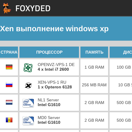
Xen выполнение windows xp
СТРАНА
ПРОЦЕССОР
ПАМЯТЬ
ДИС
OPENVZ-VPS-1 DE
1 GB RAM
100 GB
4 x Intel i7 2600
XEN-VPS-1 RU
256 MB RAM
10 GB
1 x Opteron 6128
NL1 Server
2 GB RAM
500 GB
Intel G1610
MD0 Server
2 GB RAM
500 GB
Intel G1610