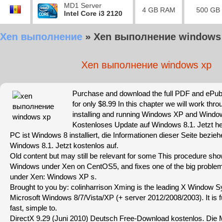
MD1 Server
4 GB RAM
500 GB
Intel Core i3 2120
Xen выполнение
»
Xen выполнение windows
Xen выполнение windows xp
Purchase and download the full PDF and ePub 
for only $8.99 In this chapter we will work thro
installing and running Windows XP and Windo
Kostenloses Update auf Windows 8.1. Jetzt he
PC ist Windows 8 installiert, die Informationen dieser Seite bezie
Windows 8.1. Jetzt kostenlos auf.
Old content but may still be relevant for some This procedure sho
Windows under Xen on CentOS5, and fixes one of the big probl
under Xen: Windows XP s.
Brought to you by: colinharrison Xming is the leading X Window S
Microsoft Windows 8/7/Vista/XP (+ server 2012/2008/2003). It is fu
fast, simple to.
DirectX 9.29 (Juni 2010) Deutsch Free-Download kostenlos. Die 