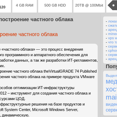
4 GB RAM
500 GB HDD
20TB @ 100Mbit
2120
построение частного облака
-
локa
-
сжат
-
арен
роение частного облака
-
minec
-
vps 
-
что 
-
серв
 «частного облака» — это процесс внедрения
-
cpho
го программного и аппаратного обеспечения для
-
серв
-
арен
работки данных, а так же разработки ИТ-регламентов,
их.
Поп
троение частного облака theVirtualGRADE 74 Published
Выде
роения частного облака на примере продукта VMware
ме
пособов оптимизации ИТ-инфраструктуры
хос
2012 – инструмент для создания частного облака и
mai
есурсами ЦОД.
инфраструктурные решения на базе продуктов и
виде
серве
oft System Center, Microsoft Windows Server,
, динамическую.