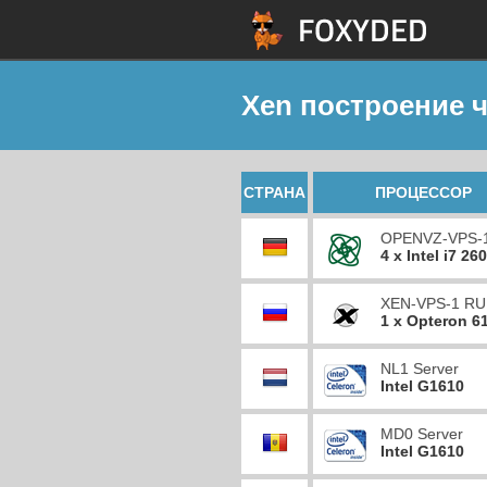
Xen построение ч
СТРАНА
ПРОЦЕССОР
OPENVZ-VPS-
4 x Intel i7 26
XEN-VPS-1 RU
1 x Opteron 6
NL1 Server
Intel G1610
MD0 Server
Intel G1610