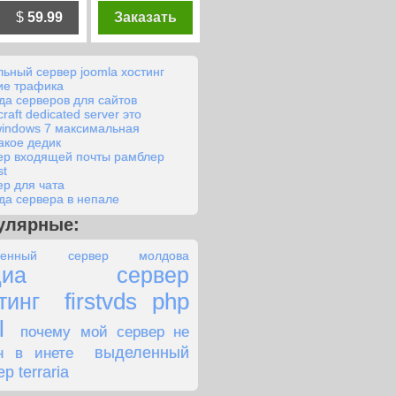
$
59.99
Заказать
льный сервер joomla хостинг
ие трафика
да серверов для сайтов
raft dedicated server это
windows 7 максимальная
такое дедик
ер входящей почты рамблер
st
ер для чата
да сервера в непале
улярные:
ленный сервер молдова
диа сервер
firstvds php
тинг
l
почему мой сервер не
выделенный
н в инете
р terraria