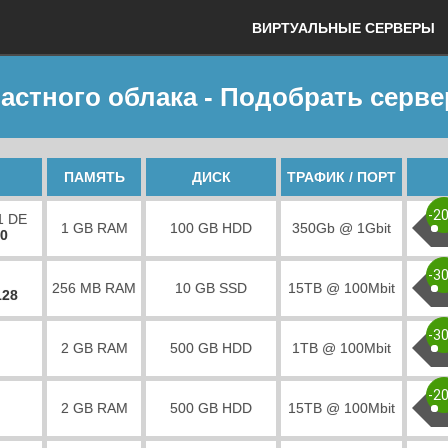
ВИРТУАЛЬНЫЕ СЕРВЕРЫ
астного облака - Подобрать серве
ПАМЯТЬ
ДИСК
ТРАФИК / ПОРТ
-2
1 DE
1 GB RAM
100 GB HDD
350Gb @ 1Gbit
00
-3
256 MB RAM
10 GB SSD
15TB @ 100Mbit
128
-3
2 GB RAM
500 GB HDD
1TB @ 100Mbit
-2
2 GB RAM
500 GB HDD
15TB @ 100Mbit